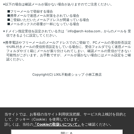
※以下の場合は確認メールが届かない場合がありますのでご注意ください。
■フリーメールで登録する場合
■携帯メールで迷惑メール対策をされている場合
■ご登録いただいたメールアドレスが間違っている場合
■メールボックスの容量が一杯になっている場合
※ドメイン指定受信を設定されている方は「info@arch-koba.com」からのメールを 受
信できるように設定してください。
※携帯電話やフリーメールのメールアドレスでのご登録で、PCメールの受信拒否設定
やURL付きメールの受信拒否設定をしている場合に、受信フォルダでなく迷惑メール
フォルダやゴミ箱にメールが振り分けられてしまい、確認メールの受信ができない
可能性がございます。お手数ですが、メールが届かない場合にはメール設定をご確
認ください。
Copyright(C) LIXIL不動産ショップ 小林工務店
当サイトでは、お客様の当サイト利用状況把握、サービス向上検討を目的と
して、クッキー（Cookie）を使用しています。
詳しくは、当社の
「Cookieの取扱いについて」
をご確認ください。
閉じる