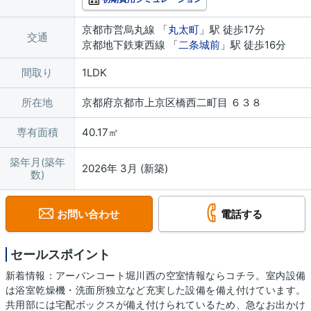
京都市営烏丸線 「
丸太町
」駅 徒歩17分
交通
京都地下鉄東西線 「
二条城前
」駅 徒歩16分
間取り
1LDK
所在地
京都府京都市上京区橋西二町目 ６３８
専有面積
40.17㎡
築年月(築年
2026年 3月 (新築)
数)
お問い合わせ
電話する
セールスポイント
新着情報：アーバンコート堀川西の空室情報ならコチラ。室内設備
は浴室乾燥機・洗面所独立など充実した設備を備え付けています。
共用部には宅配ボックスが備え付けられているため、急なお出かけ