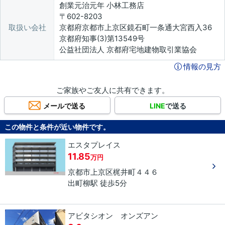
創業元治元年 小林工務店
〒602-8203
取扱い会社
京都府京都市上京区鏡石町一条通大宮西入36
京都府知事(3)第13549号
公益社団法人 京都府宅地建物取引業協会
情報の見方
ご家族やご友人に共有できます。
メールで送る
LINE
で送る
この物件と条件が近い物件です。
エスタプレイス
11.85
万円
京都市上京区
梶井町
４４６
出町柳駅 徒歩5分
アビタシオン オンズアン