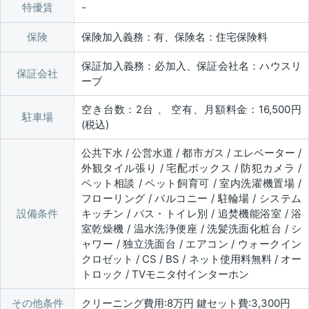
特優賃
保険
保険加入義務：有、保険名：住宅保険料
保証加入義務：必加入、保証会社名：ハウスリ
保証会社
ーブ
空き台数：2台 、 空有、月額料金：16,500円
駐車場
(税込)
公共下水 / 公営水道 / 都市ガス / エレベーター /
外観タイル張り / 宅配ボックス / 防犯カメラ /
ペット相談 / ペット飼育可 / 室内洗濯機置場 /
フローリング / バルコニー / 駐輪場 / システム
設備条件
キッチン / バス・トイレ別 / 追焚機能浴室 / 浴
室乾燥機 / 温水洗浄便座 / 洗髪洗面化粧台 / シ
ャワー / 独立洗面台 / エアコン / ウォークイン
クロゼット / CS / BS / ネット使用料無料 / オー
トロック / TVモニタ付インターホン
その他条件
クリーニング費用:8万円 鍵セット費:3,300円