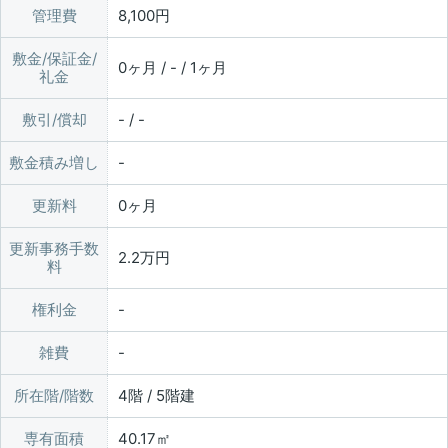
管理費
8,100円
敷金/保証金/
0ヶ月 / - / 1ヶ月
礼金
敷引/償却
- / -
敷金積み増し
更新料
0ヶ月
更新事務手数
2.2万円
料
権利金
雑費
所在階/階数
4階 / 5階建
専有面積
40.17㎡