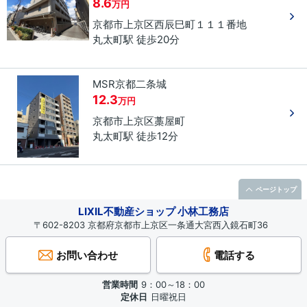
8.6
万円
京都市上京区
西辰巳町
１１１番地
丸太町駅 徒歩20分
MSR京都二条城
12.3
万円
京都市上京区
藁屋町
丸太町駅 徒歩12分
ページトップ
LIXIL不動産ショップ 小林工務店
〒602-8203 京都府京都市上京区一条通大宮西入鏡石町36
お問い合わせ
電話する
営業時間
9：00～18：00
定休日
日曜祝日