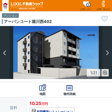
0
お気に入り
お問い合わせ
マンション
アーバンコート堀川西402
1
/
21
地図
物件詳細
10.25
万円
賃料
初期費用シミュレーション