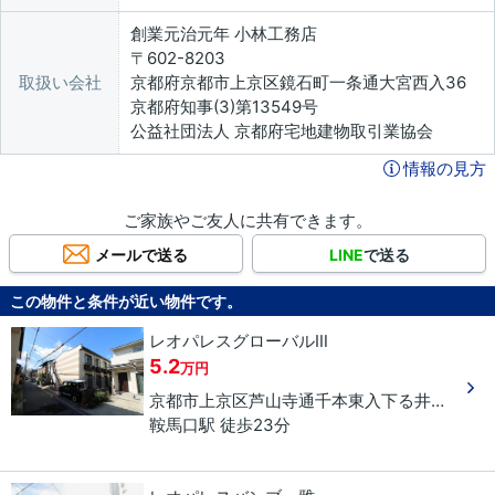
創業元治元年 小林工務店
〒602-8203
取扱い会社
京都府京都市上京区鏡石町一条通大宮西入36
京都府知事(3)第13549号
公益社団法人 京都府宅地建物取引業協会
情報の見方
ご家族やご友人に共有できます。
メールで送る
LINE
で送る
この物件と条件が近い物件です。
レオパレスグローバルⅢ
5.2
万円
京都市上京区
芦山寺通千本東入下る
井田町
９
鞍馬口駅 徒歩23分