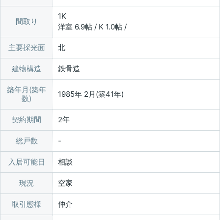
1K
間取り
洋室 6.9帖 / K 1.0帖 /
主要採光面
北
建物構造
鉄骨造
築年月(築年
1985年 2月(築41年)
数)
契約期間
2年
総戸数
入居可能日
相談
現況
空家
取引態様
仲介