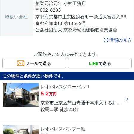
創業元治元年 小林工務店
〒602-8203
取扱い会社
京都府京都市上京区鏡石町一条通大宮西入36
京都府知事(3)第13549号
公益社団法人 京都府宅地建物取引業協会
情報の見方
ご家族やご友人に共有できます。
メールで送る
LINE
で送る
この物件と条件が近い物件です。
レオパレスグローバルⅢ
5.2
万円
京都市上京区
芦山寺通千本東入下る
井田町
９
鞍馬口駅 徒歩23分
レオパレスバンブー雅