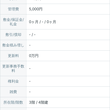
管理費
5,000円
敷金/保証金/
0ヶ月 / - / 0ヶ月
礼金
敷引/償却
- / -
敷金積み増し
更新料
0万円
更新事務手数
料
権利金
雑費
所在階/階数
3階 / 4階建