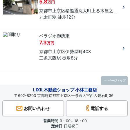
5.8
万円
京都市上京区
猪熊通丸太町上る
木屋之町
４９
丸太町駅 徒歩12分
ベラジオ御所東
7.3
万円
京都市上京区
伊勢屋町
408
三条京阪駅 徒歩8分
ページトップ
LIXIL不動産ショップ 小林工務店
〒602-8203 京都府京都市上京区一条通大宮西入鏡石町36
お問い合わせ
電話する
営業時間
9：00～18：00
定休日
日曜祝日