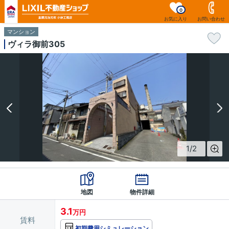
0
お気に入り
お問い合わせ
マンション
ヴィラ御前305
1
/
2
地図
物件詳細
3.1
万円
賃料
初期費用シミュレーション