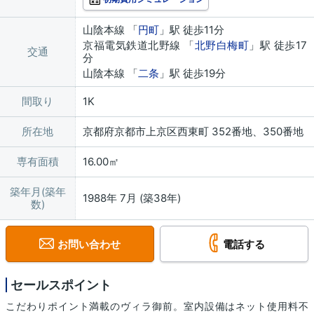
山陰本線 「
円町
」駅 徒歩11分
京福電気鉄道北野線 「
北野白梅町
」駅 徒歩17
交通
分
山陰本線 「
二条
」駅 徒歩19分
間取り
1K
所在地
京都府京都市上京区西東町 352番地、350番地
専有面積
16.00㎡
築年月(築年
1988年 7月 (築38年)
数)
お問い合わせ
電話する
セールスポイント
こだわりポイント満載のヴィラ御前。室内設備はネット使用料不