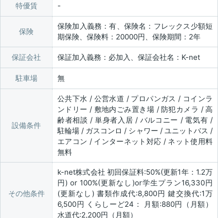
特優賃
保険加入義務：有、保険名：フレックス少額短
保険
期保険、保険料：20000円、保険期間：2年
保証会社
保証加入義務：必加入、保証会社名：K-net
駐車場
無
公共下水 / 公営水道 / プロパンガス / コインラ
ンドリー / 敷地内ごみ置き場 / 防犯カメラ / 高
齢者相談 / 単身者入居 / バルコニー / 電気有 /
設備条件
駐輪場 / ガスコンロ / シャワー / ユニットバス /
エアコン / インターネット対応 / ネット使用料
無料
k-net株式会社 初回保証料:50%(更新1年：1.2万
円) or 100%(更新なし)or学生プラン16,330円
その他条件
(更新なし) 書類作成代:8,800円 鍵交換代:1万
6,500円 くらしーど24： 月額:880円（月額）
水道代:2,200円（月額）