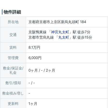
物件詳細
所在地
京都府京都市上京区新烏丸頭町 184
京阪鴨東線 「
神宮丸太町
」駅 徒歩7分
交通
京都市営烏丸線 「
丸太町
」駅 徒歩15分
賃料
8.1万円
管理費
6,000円
敷金/保証金/
0ヶ月 / - / 2ヶ月
礼金
敷引/償却
- / -
敷金積み増し
更新料
1ヶ月