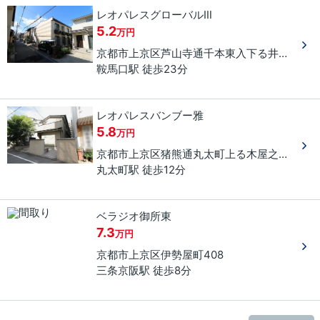
レオパレスグローバルⅢ
5.2
万円
京都市上京区
芦山寺通千本東入下る
井田町
９
鞍馬口駅 徒歩23分
レオパレスバンブー雅
5.8
万円
京都市上京区
猪熊通丸太町上る
木屋之町
４９
丸太町駅 徒歩12分
ベラジオ御所東
7.3
万円
京都市上京区
伊勢屋町
408
三条京阪駅 徒歩8分