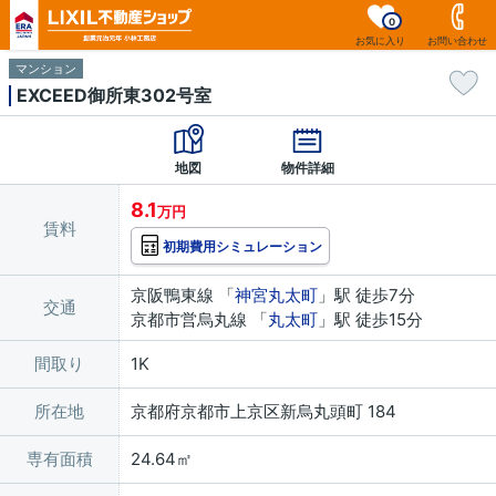
0
お気に入り
お問い合わせ
マンション
EXCEED御所東302号室
地図
物件詳細
8.1
万円
賃料
初期費用シミュレーション
京阪鴨東線 「
神宮丸太町
」駅 徒歩7分
交通
京都市営烏丸線 「
丸太町
」駅 徒歩15分
間取り
1K
所在地
京都府京都市上京区新烏丸頭町 184
専有面積
24.64㎡