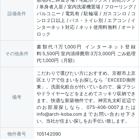
/ 単身者入居 / 室内洗濯機置場 / フローリング /
設備条件
バルコニー / 電気有 / 駐輪場 / ガスコンロ / コ
ンロ２口以上 / バス・トイレ別 / エアコン / イ
ンターネット対応 / ネット使用料無料 / オート
ロック
書類代:1万1,000円 インターネット登録
その他条件
料:5,500円 室内清掃費用:3万3,000円 ごみ処理
代:1,000円（月額）
こだわりで選びたい方におすすめ。京都市上京
区エリアで住まいをお探しなら「EXCEED御所
東」。洗面化粧台が付いているので、歯ブラシ
やドライヤーなどをまとめてスッキリ収納でき
備考
ます。快適な新築物件です。神宮丸太町近辺で
のお部屋探しなら、075-406-0007または
info@arch-koba.comまでお問い合わせ下さ
い。当社が住まい探しをお手伝い致します。
物件番号
105142090