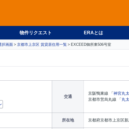
物件リクエスト
ERAとは
選択画面
京都市上京区 賃貸居住用一覧
EXCEED御所東506号室
京阪鴨東線 「
神宮丸
交通
京都市営烏丸線 「
丸
ン
所在地
京都府京都市上京区新烏