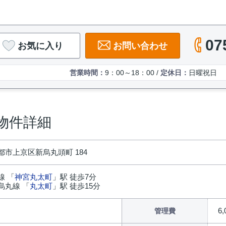
07
お気に入り
お問い合わせ
営業時間：
9：00～18：00 /
定休日：
日曜祝日
の物件詳細
都市上京区新烏丸頭町 184
線 「
神宮丸太町
」駅 徒歩7分
烏丸線 「
丸太町
」駅 徒歩15分
6
管理費