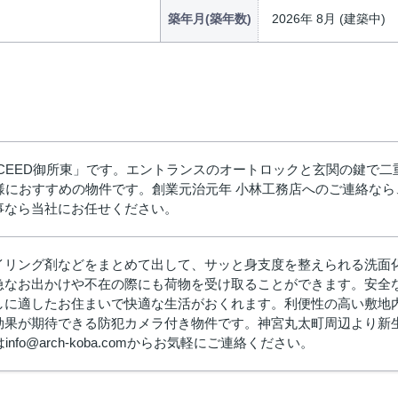
築年月(築年数)
2026年 8月 (建築中)
CEED御所東」です。エントランスのオートロックと玄関の鍵で
おすすめの物件です。創業元治元年 小林工務店へのご連絡なら、info
事なら当社にお任せください。
イリング剤などをまとめて出して、サッと身支度を整えられる洗面
急なお出かけや不在の際にも荷物を受け取ることができます。安全
しに適したお住まいで快適な生活がおくれます。利便性の高い敷地
効果が期待できる防犯カメラ付き物件です。神宮丸太町周辺より新生
たはinfo@arch-koba.comからお気軽にご連絡ください。