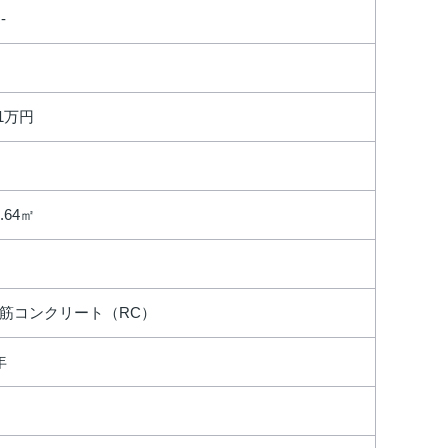
 -
.1万円
4.64㎡
筋コンクリート（RC）
年