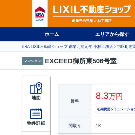
ホーム
エリアから探す
ERA LIXIL不動産ショップ 創業元治元年 小林工務店
市区町村
EXCEED御所東506号室
マンション
8.3
万円
地図
賃料
初期費用シミュレーショ
物件詳細
間取り
1K