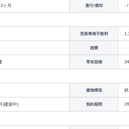
/ 2ヶ月
- /
敷引/償却
1
更新事務手数料
雑費
建
2
専有面積
鉄
建物構造
8月(建築中)
2
契約期間