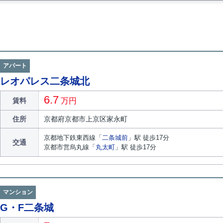
アパート
レオパレス二条城北
6.7
賃料
万円
住所
京都府
京都市上京区
家永町
京都地下鉄東西線
「
二条城前
」駅 徒歩17分
交通
京都市営烏丸線
「
丸太町
」駅 徒歩17分
マンション
G・F二条城