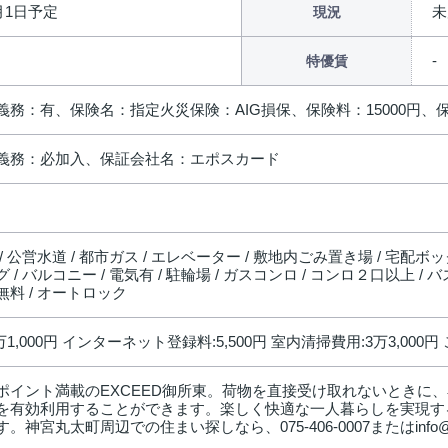
9月1日予定
未
現況
特優賃
義務：有、保険名：指定火災保険：AIG損保、保険料：15000円、
義務：必加入、保証会社名：エポスカード
/ 公営水道 / 都市ガス / エレベーター / 敷地内ごみ置き場 / 宅配ボック
 / バルコニー / 電気有 / 駐輪場 / ガスコンロ / コンロ２口以上 / 
料 / オートロック
万1,000円 インターネット登録料:5,500円 室内清掃費用:3万3,000円
ポイント満載のEXCEED御所東。荷物を直接受け取れないときに
を有効利用することができます。楽しく快適な一人暮らしを実現す
。神宮丸太町周辺での住まい探しなら、075-406-0007またはinfo@