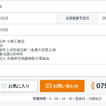
8
月31日
2
次回更新予定日
月10日
元年 小林工務店
03
都市上京区鏡石町一条通大宮西入36
(3)第13549号
法人 京都府宅地建物取引業協会
07
お気に入り
お問い合わせ
営業時間：
9：00～18：00 /
定休日：
日曜祝日