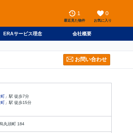
1
0
最近見た物件
お気に入り
ERAサービス理念
会社概要
お問い合わせ
太町
」駅 徒歩7分
太町
」駅 徒歩15分
丸頭町 184