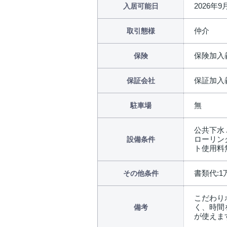
2026年
入居可能日
仲介
取引態様
保険加入
保険
保証加入
保証会社
無
駐車場
公共下水 
ローリング
設備条件
ト使用料無
書類代:1
その他条件
こだわり
く、時間
備考
が使えます