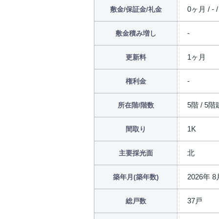
0ヶ月 / - 
敷金/保証金/礼金
敷金積み増し
1ヶ月
更新料
権利金
5階 / 5階
所在階/階数
1K
間取り
北
主要採光面
2026年 
築年月(築年数)
37戸
総戸数