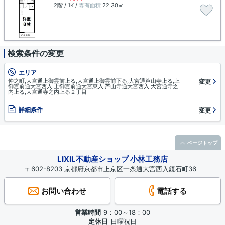
2階 / 1K /
専有面積
22.30㎡
検索条件の変更
エリア
仲之町,大宮通上御霊前上る,大宮通上御霊前下る,大宮通芦山寺上る,上
変更
御霊前通大宮西入,上御霊前通大宮東入,芦山寺通大宮西入,大宮通寺之
内上る,大宮通寺之内上る２丁目
詳細条件
変更
ページトップ
LIXIL不動産ショップ 小林工務店
〒602-8203 京都府京都市上京区一条通大宮西入鏡石町36
お問い合わせ
電話する
営業時間
9：00～18：00
定休日
日曜祝日