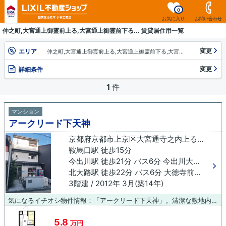
0
お気に入り
お問い合わせ
仲之町,大宮通上御霊前上る,大宮通上御霊前下る... 賃貸居住用一覧
変更
エリア
仲之町,大宮通上御霊前上る,大宮通上御霊前下る,大宮通芦山寺上る,上御霊前通大宮西入,上御霊前通大宮東入,芦山寺通大宮西入,大宮通寺之内上る,大宮通寺之内上る２丁目
変更
詳細条件
1
件
マンション
アークリード下天神
京都府京都市上京区大宮通寺之内上る２丁目仲之町
鞍馬口駅 徒歩15分
今出川駅 徒歩21分 バス6分 今出川大宮下車 徒歩9分
北大路駅 徒歩22分 バス6分 大徳寺前下車 徒歩9分
3階建 / 2012年 3月(築14年)
気になるイチオシ物件情報：「アークリード下天神」。清潔な敷地内ごみ置き場のあるマンション。共用設備の充実している、楽しく生活できるマンションです。徒歩15分で駅へのアクセスができる物件です。京都市上京区の賃貸情報なら当社にお任せください。鞍馬口周辺の物件も豊富にございます。住まい探しのことなら何でも075-406-0007へお問い合わせください。
5.8
万円