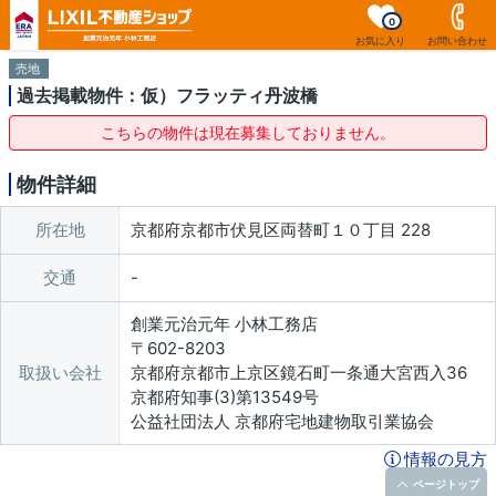
0
お気に入り
お問い合わせ
売地
過去掲載物件：仮）フラッティ丹波橋
こちらの物件は現在募集しておりません。
物件詳細
所在地
京都府京都市伏見区両替町１０丁目 228
交通
創業元治元年 小林工務店
〒602-8203
取扱い会社
京都府京都市上京区鏡石町一条通大宮西入36
京都府知事(3)第13549号
公益社団法人 京都府宅地建物取引業協会
情報の見方
ページトップ