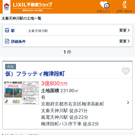
0
お気に入り
お問い合わせ
太秦天神川駅の土地一覧
変更
駅
太秦天神川駅
変更
詳細条件
1
件
売地
仮）フラッティ梅津段町
3億800
万円
土地面積
231.90㎡
有
京都府京都市右京区梅津高畝町
太秦天神川駅 徒歩21分
嵐電天神川駅 徒歩22分
梅津段町バス停下車 徒歩2分