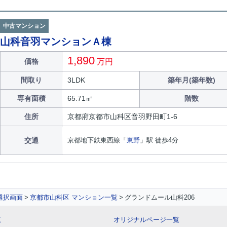
中古マンション
山科音羽マンションＡ棟
1,890
価格
万円
間取り
3LDK
築年月(築年数)
専有面積
65.71㎡
階数
住所
京都府
京都市山科区
音羽野田町
1-6
交通
京都地下鉄東西線
「
東野
」駅 徒歩4分
選択画面
京都市山科区 マンション一覧
グランドムール山科206
覧
オリジナルページ一覧