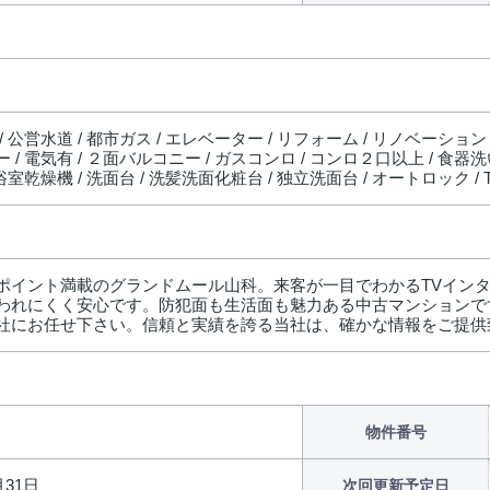
/ 公営水道 / 都市ガス / エレベーター / リフォーム / リノベーション
 / 電気有 / ２面バルコニー / ガスコンロ / コンロ２口以上 / 食器
 浴室乾燥機 / 洗面台 / 洗髪洗面化粧台 / 独立洗面台 / オートロック
ポイント満載のグランドムール山科。来客が一目でわかるTVイン
われにくく安心です。防犯面も生活面も魅力ある中古マンションで
社にお任せ下さい。信頼と実績を誇る当社は、確かな情報をご提供
物件番号
月31日
次回更新予定日