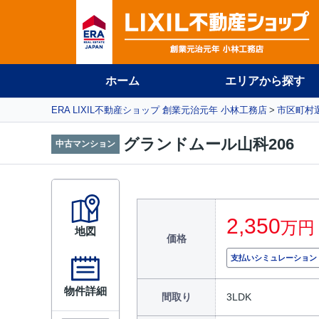
ホーム
エリアから探す
ERA LIXIL不動産ショップ 創業元治元年 小林工務店
市区町村
グランドムール山科206
中古マンション
2,350
万円
地図
価格
支払いシミュレーション
物件詳細
間取り
3LDK