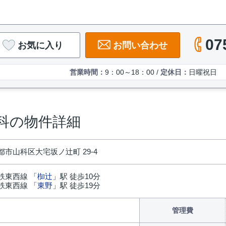
07
お気に入り
お問い合わせ
営業時間：
9：00～18：00 /
定休日：
日曜祝日
科の物件詳細
市山科区大宅坂ノ辻町 29-4
鉄東西線 「
椥辻
」駅 徒歩10分
鉄東西線 「
東野
」駅 徒歩19分
円
管理費