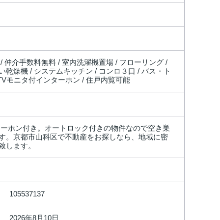
 / 仲介手数料無料 / 室内洗濯機置場 / フローリング /
洗い乾燥機 / システムキッチン / コンロ３口 / バス・ト
 / TVモニタ付インターホン / 住戸内覧可能
ターホン付き。オートロック付きの物件なので空き巣
す。京都市山科区で不動産をお探しなら、地域に密
致します。
105537137
2026年8月10日