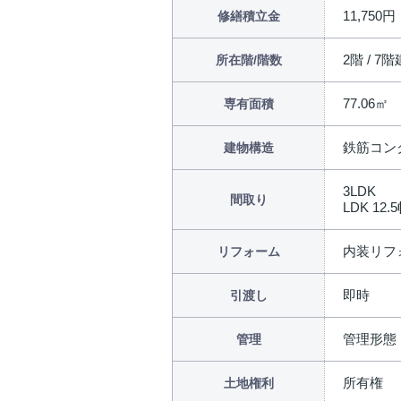
11,750円
修繕積立金
2階 / 7階
所在階/階数
77.06㎡
専有面積
鉄筋コン
建物構造
3LDK
間取り
LDK 12.5
内装リフォ
リフォーム
即時
引渡し
管理形態
管理
所有権
土地権利