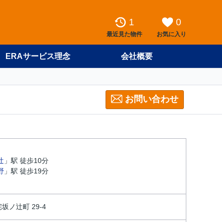
1
0
最近見た物件
お気に入り
ERAサービス理念
会社概要
お問い合わせ
辻
」駅 徒歩10分
野
」駅 徒歩19分
ノ辻町 29-4