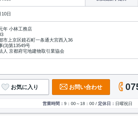
月10日
元年 小林工務店
03
都市上京区鏡石町一条通大宮西入36
(3)第13549号
法人 京都府宅地建物取引業協会
07
お気に入り
お問い合わせ
営業時間：
9：00～18：00 /
定休日：
日曜祝日