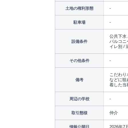
土地の権利形態
駐車場
公共下水 
バルコニー
設備条件
イレ別 /
その他条件
こだわり
などに狙
備考
着した当
周辺の学校
仲介
取引態様
2026年7
情報公開日