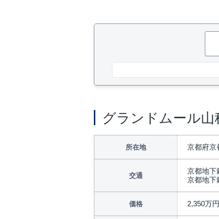
グランドムール山
京都府京都
所在地
京都地下
交通
京都地下
2,350万
価格