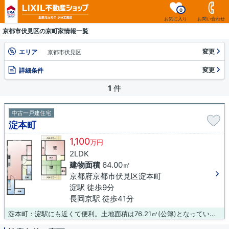
0
お気に入り
お問い合わせ
京都市伏見区の京町家情報一覧
変更
エリア
京都市伏見区
変更
詳細条件
1
件
中古一戸建住宅
淀本町
1,100
万円
2LDK
建物面積
64.00㎡
京都府京都市伏見区淀本町
淀駅 徒歩9分
長岡京駅 徒歩41分
淀本町：淀駅にも近くて便利。土地面積は76.21㎡(公簿)となっています。商業地域と異なり150㎡以上の工場を建てることができる準工業地域。駅まで徒歩9分の物件です。当社はお客様が希望される条件に適した物件をご紹介できるよう、全力を尽くして参ります。こだわりの物件をお求めなら、ぜひ当社にご用命ください。