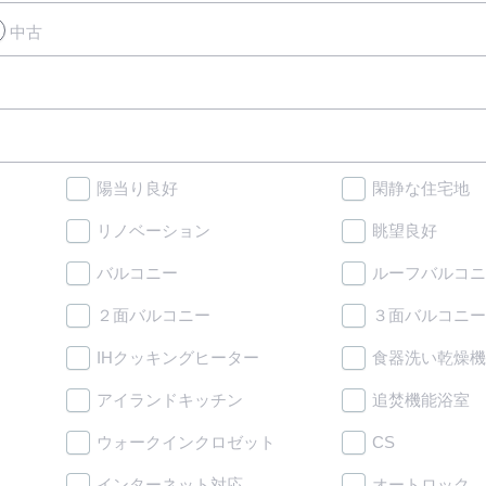
中古
陽当り良好
閑静な住宅地
リノベーション
眺望良好
バルコニー
ルーフバルコニ
２面バルコニー
３面バルコニー
IHクッキングヒーター
食器洗い乾燥機
アイランドキッチン
追焚機能浴室
ウォークインクロゼット
CS
インターネット対応
オートロック