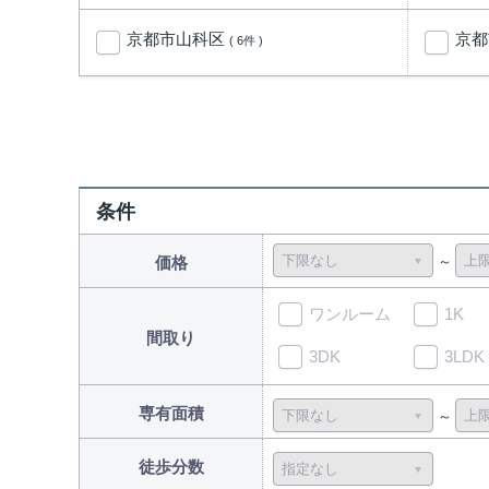
京都市山科区
京
( 6件 )
条件
価格
ワンルーム
1K
間取り
3DK
3LDK
専有面積
徒歩分数