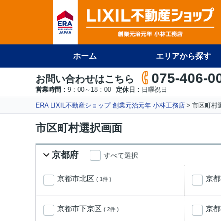
ホーム
エリアから探す
075-406-0
お問い合わせはこちら
営業時間：
9：00～18：00
定休日：
日曜祝日
ERA LIXIL不動産ショップ 創業元治元年 小林工務店
市区町村
市区町村選択画面
京都府
すべて選択
京都市北区
京
( 1件 )
京都市下京区
京
( 2件 )