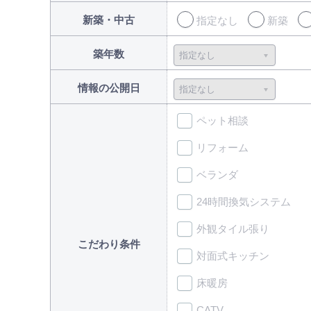
新築・中古
指定なし
新築
築年数
情報の公開日
ペット相談
リフォーム
ベランダ
24時間換気システム
外観タイル張り
こだわり条件
対面式キッチン
床暖房
CATV