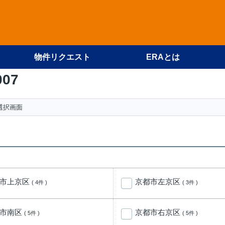
物件リクエスト
ERAとは
007
選択画面
都市上京区
京都市左京区
( 4件 )
( 3件 )
都市南区
京都市右京区
( 5件 )
( 5件 )