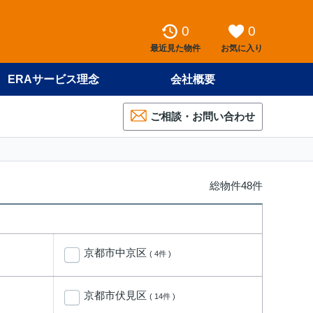
0
0
最近見た物件
お気に入り
ERAサービス理念
会社概要
ご相談・お問い合わせ
総物件48件
京都市中京区
( 4件 )
京都市伏見区
( 14件 )