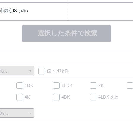
都市西京区
( 4件 )
選択した条件で検索
値下げ物件
1DK
1LDK
2K
4K
4DK
4LDK以上