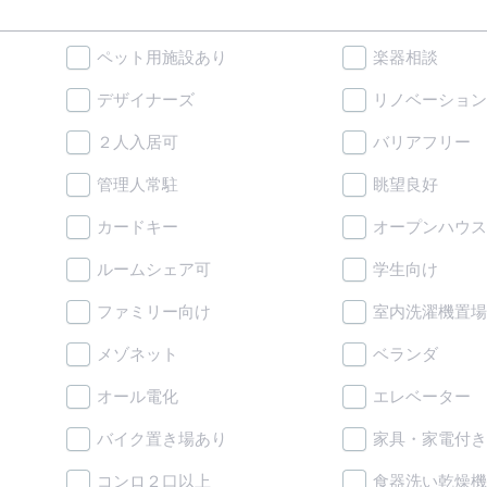
ペット用施設あり
楽器相談
デザイナーズ
リノベーション
２人入居可
バリアフリー
管理人常駐
眺望良好
カードキー
オープンハウス
ルームシェア可
学生向け
ファミリー向け
室内洗濯機置場
メゾネット
ベランダ
オール電化
エレベーター
バイク置き場あり
家具・家電付き
コンロ２口以上
食器洗い乾燥機