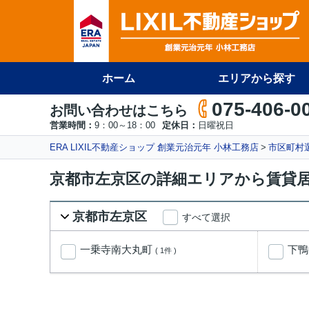
ホーム
エリアから探す
075-406-0
お問い合わせはこちら
営業時間：
9：00～18：00
定休日：
日曜祝日
ERA LIXIL不動産ショップ 創業元治元年 小林工務店
市区町村
京都市左京区の詳細エリアから賃貸
京都市左京区
すべて選択
一乗寺南大丸町
下
( 1件 )