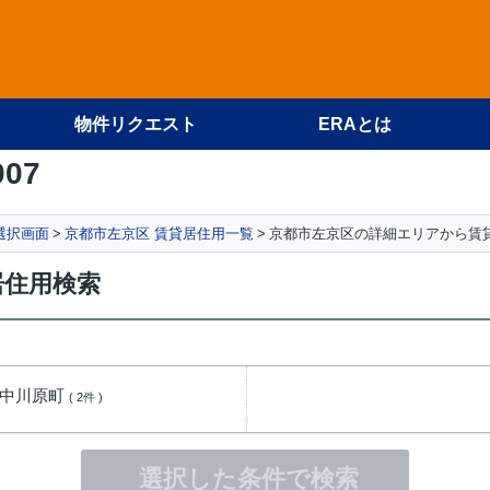
物件リクエスト
ERAとは
007
選択画面
京都市左京区 賃貸居住用一覧
京都市左京区の詳細エリアから賃
居住用検索
鴨中川原町
( 2件 )
選択した条件で検索