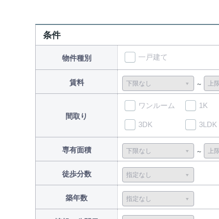
条件
一戸建て
物件種別
賃料
ワンルーム
1K
間取り
3DK
3LDK
専有面積
徒歩分数
築年数