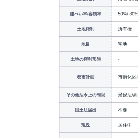
50%/ 80
建ぺい率/容積率
所有権
土地権利
宅地
地目
土地の権利形態
市街化区
都市計画
景観法/
その他法令上の制限
不要
国土法届出
居住中
現況