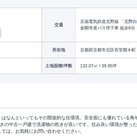
京福電気鉄道北野線 「
北野白
交通
金閣寺道バス停下車 徒歩6分
所在地
京都府京都市北区衣笠開キ町 
土地面積/坪数
132.07㎡ / 39.95坪
トはなんといってもその開放的な住環境。安全面にも優れている角
す。南向きの中古一戸建で洗濯物の乾きが良いです。住み良い環境が整
しては、お気軽にお問い合わせください。