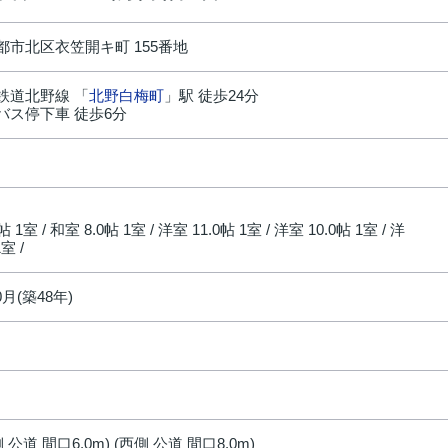
都市北区衣笠開キ町 155番地
鉄道北野線 「
北野白梅町
」駅 徒歩24分
バス停下車 徒歩6分
円
5帖 1室 / 和室 8.0帖 1室 / 洋室 11.0帖 1室 / 洋室 10.0帖 1室 / 洋
室 /
0月(築48年)
 公道 間口6.0m) (西側 公道 間口8.0m)