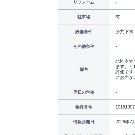
リフォーム
有
駐車場
公共下水 
設備条件
その他条件
北区衣笠
ます。リ
備考
評価です
にお声か
周辺の学校
10191807
物件番号
2026年7
情報公開日