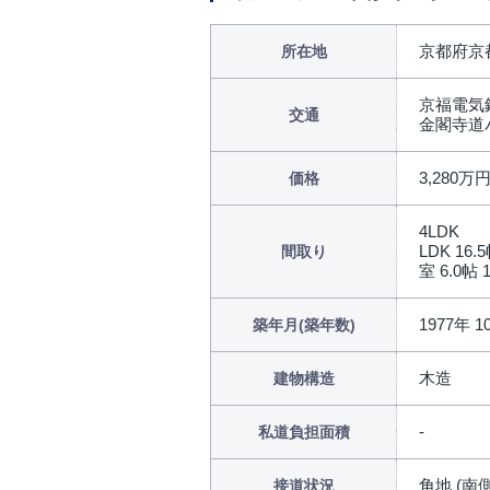
京都府京
所在地
京福電気
交通
金閣寺道
3,280万
価格
4LDK
LDK 16.
間取り
室 6.0帖 1
1977年 1
築年月(築年数)
木造
建物構造
私道負担面積
角地 (南側
接道状況