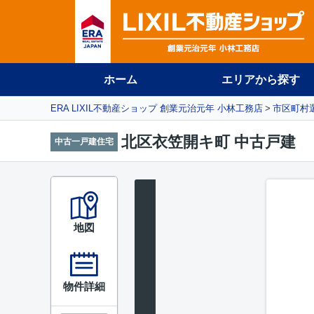
ホーム
エリアから探す
ERA LIXIL不動産ショップ 創業元治元年 小林工務店
市区町村
北区衣笠開キ町 中古戸建
中古一戸建住宅
地図
物件詳細