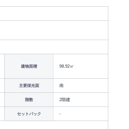
98.92㎡
建物面積
南
主要採光面
2階建
階数
セットバック