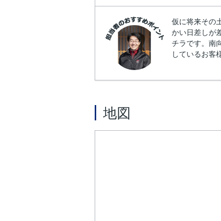
仮に将来その
かい日差しが
チラです。南
しているお客
地図