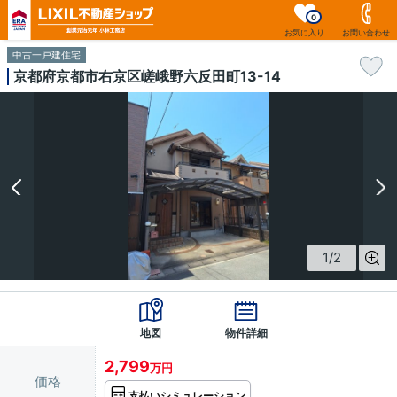
0
お気に入り
お問い合わせ
中古一戸建住宅
京都府京都市右京区嵯峨野六反田町13-14
1
/
2
地図
物件詳細
2,799
万円
価格
支払いシミュレーション