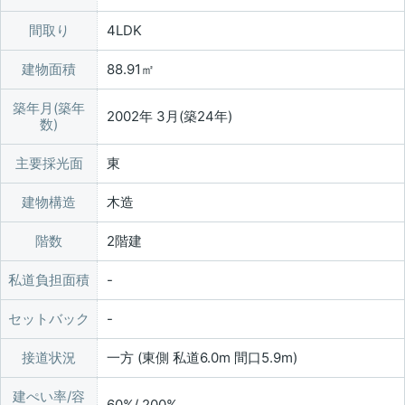
間取り
4LDK
建物面積
88.91㎡
築年月(築年
2002年 3月(築24年)
数)
主要採光面
東
建物構造
木造
階数
2階建
私道負担面積
セットバック
接道状況
一方 (東側 私道6.0m 間口5.9m)
建ぺい率/容
60%/ 200%