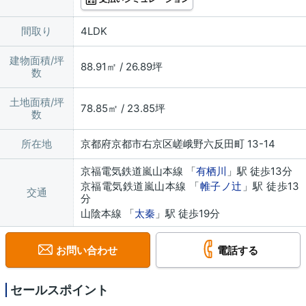
間取り
4LDK
建物面積/坪
88.91㎡ / 26.89坪
数
土地面積/坪
78.85㎡ / 23.85坪
数
所在地
京都府京都市右京区嵯峨野六反田町 13-14
京福電気鉄道嵐山本線 「
有栖川
」駅 徒歩13分
京福電気鉄道嵐山本線 「
帷子ノ辻
」駅 徒歩13
交通
分
山陰本線 「
太秦
」駅 徒歩19分
お問い合わせ
電話する
セールスポイント