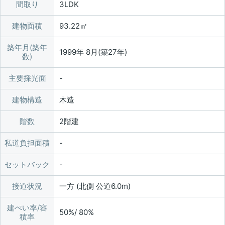
間取り
3LDK
建物面積
93.22㎡
築年月(築年
1999年 8月(築27年)
数)
主要採光面
建物構造
木造
階数
2階建
私道負担面積
セットバック
接道状況
一方 (北側 公道6.0m)
建ぺい率/容
50%/ 80%
積率