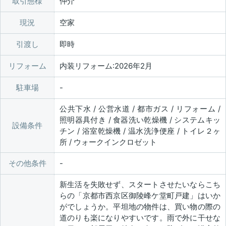
取引態様
仲介
現況
空家
引渡し
即時
リフォーム
内装リフォーム:2026年2月
駐車場
公共下水 / 公営水道 / 都市ガス / リフォーム /
照明器具付き / 食器洗い乾燥機 / システムキッ
設備条件
チン / 浴室乾燥機 / 温水洗浄便座 / トイレ２ヶ
所 / ウォークインクロゼット
その他条件
新生活を失敗せず、スタートさせたいならこち
らの「京都市西京区御陵峰ケ堂町戸建」はいか
がでしょうか。平坦地の物件は、買い物の際の
道のりも楽になりやすいです。雨で外に干せな