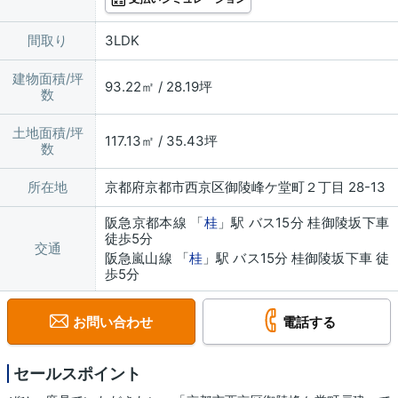
間取り
3LDK
建物面積/坪
93.22㎡ / 28.19坪
数
土地面積/坪
117.13㎡ / 35.43坪
数
所在地
京都府京都市西京区御陵峰ケ堂町２丁目 28-13
阪急京都本線 「
桂
」駅 バス15分 桂御陵坂下車
徒歩5分
交通
阪急嵐山線 「
桂
」駅 バス15分 桂御陵坂下車 徒
歩5分
お問い合わせ
電話する
セールスポイント