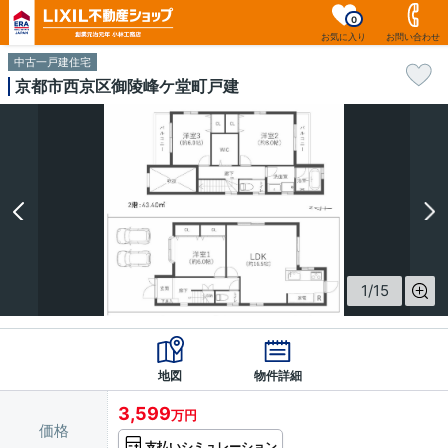
0
お気に入り
お問い合わせ
中古一戸建住宅
京都市西京区御陵峰ケ堂町戸建
1
/
15
地図
物件詳細
3,599
万円
価格
支払いシミュレーション