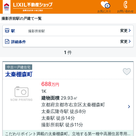
0
お気に入り
お問い合わせ
撮影所前駅の戸建て一覧
変更
駅
撮影所前駅
変更
詳細条件
1
件
中古一戸建住宅
太秦棚森町
688
万円
1K
建物面積
29.93㎡
京都府京都市右京区太秦棚森町
太秦広隆寺駅 徒歩8分
太秦駅 徒歩14分
撮影所前駅 徒歩11分
こだわりポイント満載の太秦棚森町。立地する第一種中高層住居専用地域は、多くの建物が密集しておらず、オフィスビルの建設も許可されていない地域です。設備や周辺環境が整っている中古戸建てはいかがでしょうか。土地面積は36.03㎡(公簿)でございます。京都市右京区エリアや太秦広隆寺付近でマイホームに相応しい物件を探しましょう。気になる物件が見つかりましたら、まずはお気軽にお問い合わせください。