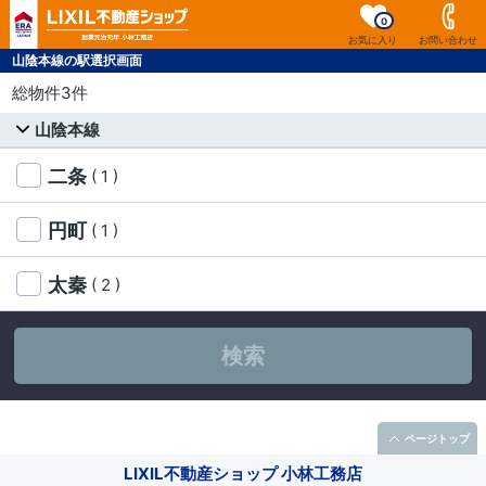
0
お気に入り
お問い合わせ
山陰本線の駅選択画面
総物件3件
山陰本線
二条
( 1 )
円町
( 1 )
太秦
( 2 )
検索
ページトップ
LIXIL不動産ショップ 小林工務店