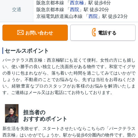
阪急京都本線 「
西京極
」駅 徒歩6分
交通
阪急京都本線 「
西院
」駅 徒歩20分
京福電気鉄道嵐山本線 「
西院
」駅 徒歩23分
お問い合わせ
電話する
セールスポイント
パークテラス西京極：西京極駅にも近くて便利。女性の方にも嬉し
い、使い勝手の良い独立した洗面所がある物件です。和室でイグサ
の香りに包まれながら、落ち着いた時間を過ごしてみてはいかがで
しょうか。不動産のことでお悩みなら、先ずは当社をお尋ねくださ
い。経験豊富なプロのスタッフがお客様のお悩みを解消いたしま
す。ご連絡はメール又はお電話にてお待ちしております。
担当者の
おすすめポイント
新生活を失敗せず、スタートさせたいならこちらの「パークテラス
西京極」はいかがでしょうか。駅から徒歩6分圏内の物件です。畳の