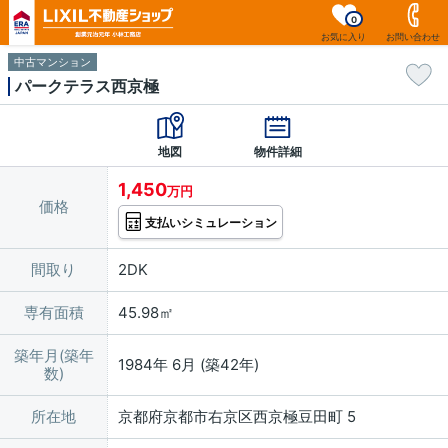
0
お気に入り
お問い合わせ
中古マンション
パークテラス西京極
地図
物件詳細
1,450
万円
価格
支払いシミュレーション
間取り
2DK
専有面積
45.98㎡
築年月(築年
1984年 6月 (築42年)
数)
所在地
京都府京都市右京区西京極豆田町 5