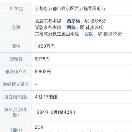
所在地
京都府京都市右京区西京極豆田町 5
阪急京都本線 「
西京極
」駅 徒歩6分
交通
阪急京都本線 「
西院
」駅 徒歩20分
京福電気鉄道嵐山本線 「
西院
」駅 徒歩23分
価格
1,450万円
管理費
6,175円
修繕積立金
8,802円
修繕積立基金
所在階/階数
4階 / 7階建
築年月(築年
1984年 6月(築42年)
数)
2DK
間取り