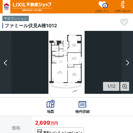
0
お気に入り
お問い合わせ
中古マンション
ファミール伏見A棟1012
1
/
12
地図
物件詳細
2,699
万円
価格
支払いシミュレーション