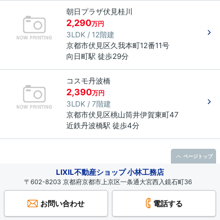
朝日プラザ伏見桂川
2,290
万円
3LDK / 12階建
京都市伏見区
久我本町
12番11号
向日町駅 徒歩29分
コスモ丹波橋
2,390
万円
3LDK / 7階建
京都市伏見区
桃山筒井伊賀東町
47
近鉄丹波橋駅 徒歩4分
ページトップ
LIXIL不動産ショップ 小林工務店
〒602-8203 京都府京都市上京区一条通大宮西入鏡石町36
お問い合わせ
電話する