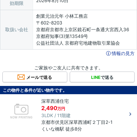
2026年8月10日
効期限
創業元治元年 小林工務店
〒602-8203
取扱い会社
京都府京都市上京区鏡石町一条通大宮西入36
京都府知事(3)第13549号
公益社団法人 京都府宅地建物取引業協会
情報の見方
ご家族やご友人に共有できます。
メールで送る
LINE
で送る
この物件と条件が近い物件です。
深草西浦住宅
2,490
万円
3LDK / 11階建
京都市伏見区
深草西浦町２丁目
2-1
くいな橋駅 徒歩8分