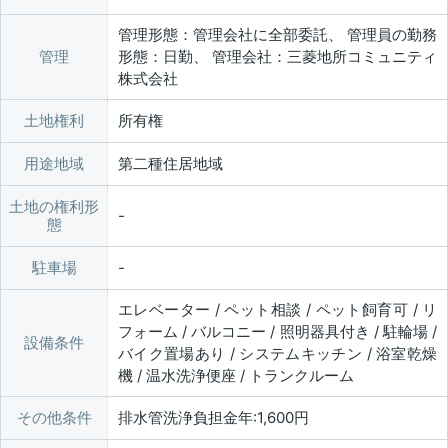
管理形態：管理会社に全部委託、 管理員の勤務
管理
形態：日勤、 管理会社：三菱地所コミュニティ
株式会社
土地権利
所有権
用途地域
第二種住居地域
土地の権利形
態
駐車場
エレベーター / ペット相談 / ペット飼育可 / リ
フォーム / バルコニー / 照明器具付き / 駐輪場 /
設備条件
バイク置場あり / システムキッチン / 浴室乾燥
機 / 温水洗浄便座 / トランクルーム
その他条件
排水管洗浄負担金年:1,600円