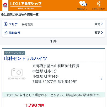
0
お気に入り
お問い合わせ
椥辻西潰の駅近物件情報一覧
変更
エリア
椥辻西潰
変更
詳細条件
1
件
中古マンション
山科セントラルハイツ
京都府京都市山科区椥辻西潰
椥辻駅 徒歩5分
小野駅 徒歩14分
7階建 / 1977年 6月(築49年)
こだわりの条件として選ばれることが多い、駅徒歩5分の駅近物件です。エレベーター付きの物件なので、重い荷物を運ぶ時に便利です。住み心地がしっかりと考えられた中古マンションです。不動産の購入をご検討されているなら、京都市山科区ではいかがでしょうか。新生活を快適にスタートできるよう、当社スタッフがしっかりとサポートいたします。
1,790
万円