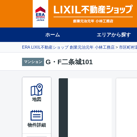
ホーム
エリアから探す
ERA LIXIL不動産ショップ 創業元治元年 小林工務店
市区町村
G・F二条城101
マンション
地図
物件詳細