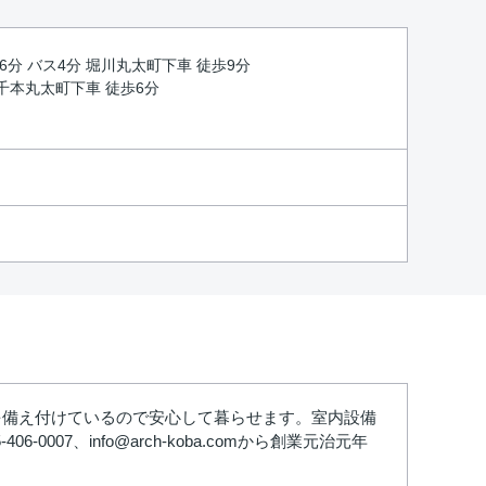
16分 バス4分 堀川丸太町下車 徒歩9分
 千本丸太町下車 徒歩6分
を備え付けているので安心して暮らせます。室内設備
7、info@arch-koba.comから創業元治元年