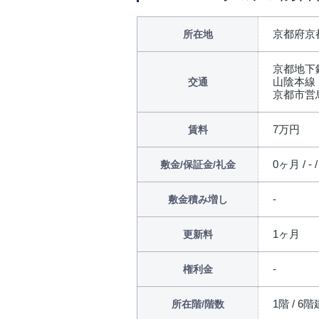
京都府京都
所在地
京都地下
山陰本線
交通
京都市営
7万円
賃料
0ヶ月 / - 
敷金/保証金/礼金
敷金積み増し
1ヶ月
更新料
権利金
1階 / 6階
所在階/階数