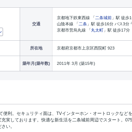
京都地下鉄東西線 「
二条城前
」駅 徒歩
交通
山陰本線 「
二条
」駅 徒歩16分 バス3分
京都市営烏丸線 「
丸太町
」駅 徒歩17分
ン
所在地
京都府京都市上京区西院町 923
築年月(築年数)
2011年 3月 (築15年)
くて便利。セキュリティ面は、TVインターホン・オートロックなど
ております。快適な新生活を二条城前周辺でスタート。075-406-000
ださい。