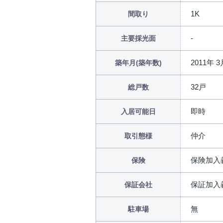
1K
間取り
主要採光面
2011年 3
築年月(築年数)
32戸
総戸数
即時
入居可能日
仲介
取引態様
保険加入
保険
保証加入
保証会社
無
駐車場