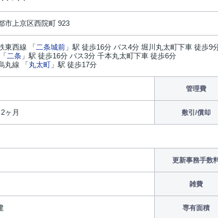
市上京区西院町 923
鉄東西線 「
二条城前
」駅 徒歩16分 バス4分 堀川丸太町下車 徒歩9
 「
二条
」駅 徒歩16分 バス3分 千本丸太町下車 徒歩6分
烏丸線 「
丸太町
」駅 徒歩17分
管理費
/ 2ヶ月
敷引/償却
更新事務手数
雑費
建
専有面積