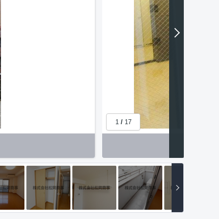
1
/
17