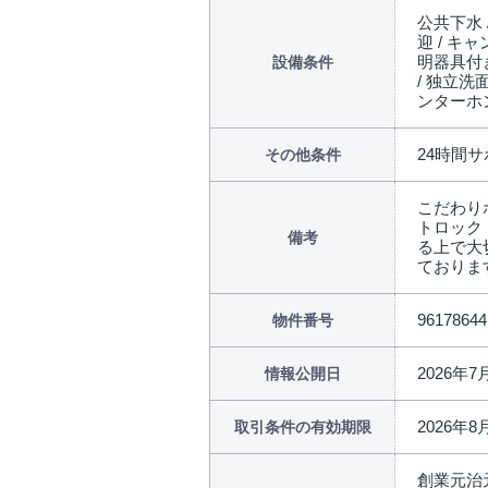
公共下水 
迎 / キ
明器具付き
設備条件
/ 独立洗
ンターホン
24時間サ
その他条件
こだわり
トロック
備考
る上で大切
ておりま
96178644
物件番号
2026年7
情報公開日
2026年8
取引条件の有効期限
創業元治