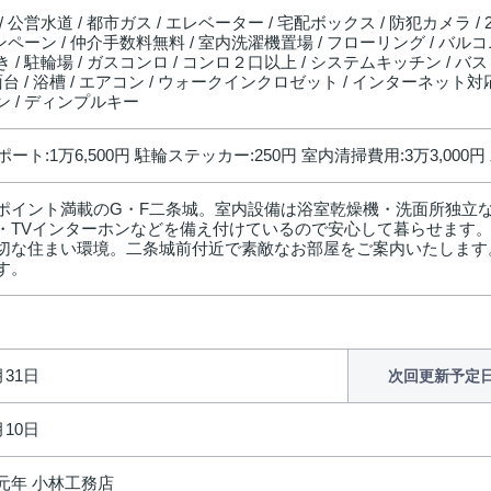
/ 公営水道 / 都市ガス / エレベーター / 宅配ボックス / 防犯カメラ /
ャンペーン / 仲介手数料無料 / 室内洗濯機置場 / フローリング / バルコニ
 / 駐輪場 / ガスコンロ / コンロ２口以上 / システムキッチン / バ
面台 / 浴槽 / エアコン / ウォークインクロゼット / インターネット対
 / ディンプルキー
ポート:1万6,500円 駐輪ステッカー:250円 室内清掃費用:3万3,000円
ポイント満載のG・F二条城。室内設備は浴室乾燥機・洗面所独立
・TVインターホンなどを備え付けているので安心して暮らせます
な住まい環境。二条城前付近で素敵なお部屋をご案内いたします。お問い合
す。
月31日
次回更新予定
月10日
元年 小林工務店