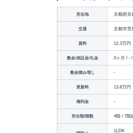
京都府京
所在地
京都市営
交通
12.3万円
賃料
0ヶ月 / - 
敷金/保証金/礼金
敷金積み増し
13.8万円
更新料
権利金
4階 / 7階
所在階/階数
1LDK