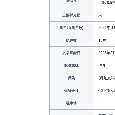
間取り
LDK 8.5帖
東
主要採光面
2026年 
築年月(築年数)
19戸
総戸数
2026年
入居可能日
仲介
取引態様
保険加入
保険
保証加入
保証会社
駐車場