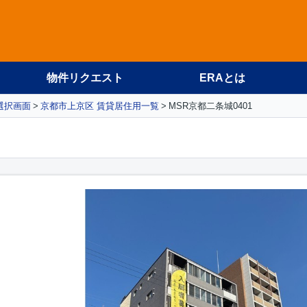
物件リクエスト
ERAとは
選択画面
京都市上京区 賃貸居住用一覧
MSR京都二条城0401