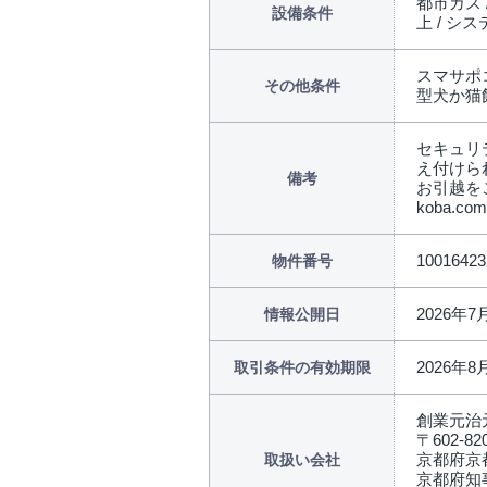
都市ガス 
設備条件
上 / シ
スマサポコ
その他条件
型犬か猫
セキュリ
え付けら
備考
お引越を
koba.
10016423
物件番号
2026年7
情報公開日
2026年8
取引条件の有効期限
創業元治
〒602-82
京都府京
取扱い会社
京都府知事