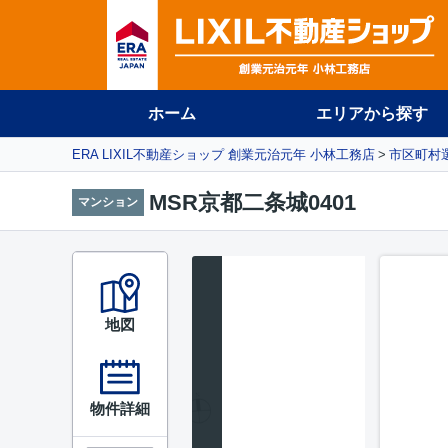
ホーム
エリアから探す
ERA LIXIL不動産ショップ 創業元治元年 小林工務店
市区町村
MSR京都二条城0401
マンション
地図
物件詳細