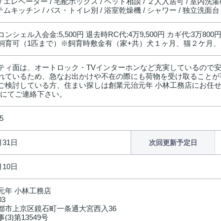
/ エレベーター / 宅配ボックス / ペット相談 / ２人入居可 / 室内洗濯機
ステムキッチン / バス・トイレ別 / 浴室乾燥機 / シャワー / 独立洗面台 
ンシェル入会金:5,500円 退去時RC代:4万9,500円 カギ代:3万80
飼育可（1匹まで）※飼育時敷金有（家+共）犬１ヶ月、猫２ケ月、
ティ面は、オートロック・TVインターホンなど充実しているので
れているため、急なお出かけや不在の際にも荷物を受け取ることが
ご検討している方、住まい探しは創業元治元年 小林工務店にお任せしま
comにてご連絡下さい。
5
月31日
次回更新予定日
月10日
元年 小林工務店
03
都市上京区鏡石町一条通大宮西入36
(3)第13549号