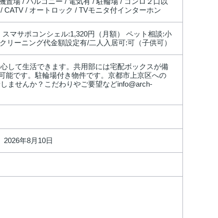
置場 / バルコニー / 電気有 / 駐輪場 / コンロ２口以
/ CATV / オートロック / TVモニタ付インターホン
0円 スマサポコンシェル:1,320円（月額） ペット相談:小
クリーニング代金額設定有/二人入居可:可（子供可）
安心して生活できます。共用部には宅配ボックスが備
可能です。駐輪場付き物件です。京都市上京区への
せんか？こだわりやご要望などinfo@arch-
2026年8月10日