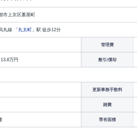
都市上京区藁屋町
烏丸線 「
丸太町
」駅 徒歩12分
管理費
/ 13.8万円
敷引/償却
更新事務手数料
雑費
建
専有面積