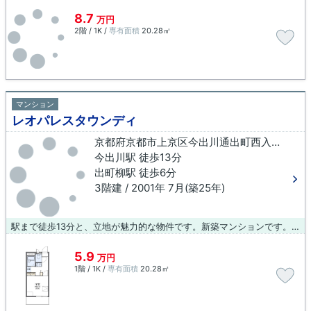
8.7
万円
2階 / 1K /
専有面積
20.28㎡
マンション
レオパレスタウンディ
京都府京都市上京区今出川通出町西入三芳町
今出川駅 徒歩13分
出町柳駅 徒歩6分
3階建 / 2001年 7月(築25年)
駅まで徒歩13分と、立地が魅力的な物件です。新築マンションです。075-406-0007またはinfo@arch-koba.comよりいつでもご連絡ください。京都市上京区エリアの今出川周辺にある物件情報のことなら当社にお任せ下さい。
5.9
万円
1階 / 1K /
専有面積
20.28㎡