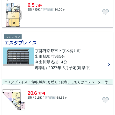
6.5
万円
5階 / 1DK /
専有面積
30.00㎡
マンション
エスタプレイス
京都府京都市上京区梶井町
出町柳駅 徒歩5分
今出川駅 徒歩14分
6階建 / 2027年 3月予定(建築中)
エスタプレイス：出町柳駅にも近くて便利。こちらはエレベーター付きの物件です。外装もおしゃれで快適な生活をおくることができるマンションです。徒歩5分に駅がある物件です。京都市上京区で新しい住まいを検索するなら、創業元治元年 小林工務店までご連絡下さい。ご連絡は075-406-0007からご遠慮なくどうぞ。お待ちしております。
20.6
万円
2階 / 2LDK /
専有面積
68.55㎡