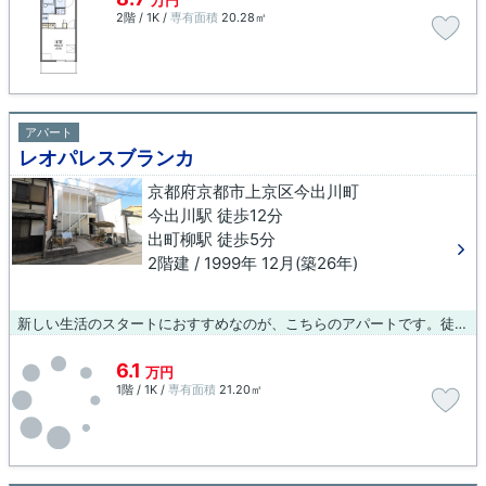
万円
2階 / 1K /
専有面積
20.28㎡
アパート
レオパレスブランカ
京都府京都市上京区今出川町
今出川駅 徒歩12分
出町柳駅 徒歩5分
2階建 / 1999年 12月(築26年)
新しい生活のスタートにおすすめなのが、こちらのアパートです。徒歩12分で駅へのアクセスができる物件です。お客様の住まい探しをサポートする創業元治元年 小林工務店では、京都市上京区内にある物件情報を数多く取り揃えております。
6.1
万円
1階 / 1K /
専有面積
21.20㎡