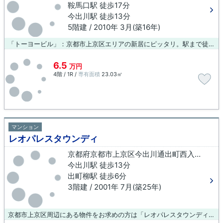
鞍馬口駅 徒歩17分
今出川駅 徒歩13分
5階建 / 2010年 3月(築16年)
「トーヨービル」：京都市上京区エリアの新居にピッタリ。駅まで徒歩5分の立地が魅力的な、利便性の高い物件です。こちらはマンションタイプになります。京都市上京区エリアや出町柳付近の物件情報を数多く取り揃えております。知識の豊富なスタッフが丁寧に対応致しますので、お部屋探しはお任せ下さい。
6.5
万円
4階 / 1R /
専有面積
23.03㎡
マンション
レオパレスタウンディ
京都府京都市上京区今出川通出町西入三芳町
今出川駅 徒歩13分
出町柳駅 徒歩6分
3階建 / 2001年 7月(築25年)
京都市上京区周辺にある物件をお求めの方は「レオパレスタウンディ」はいかがでしょうか。こちらはマンションタイプになります。最寄りの駅まで徒歩13分のマンションです。京都市上京区エリアなら、様々な条件の物件を探すことができます。気になる物件が見つかりましたら、info@arch-koba.comまたは075-406-0007までご連絡下さい。