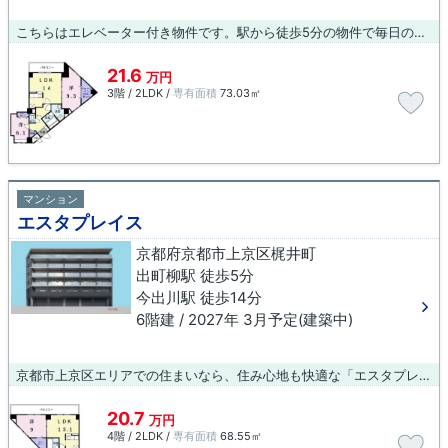
こちらはエレベーター付き物件です。駅から徒歩5分の物件で毎日の通勤・通学が楽になります。マンションタイプのお部屋です。新たな暮らしを始めるなら、京都市上京区がおすすめです。住環境が整っているので快適な暮らしをすることができます。賃貸情報のことなら、当社にお問い合わせ下さい。皆様のご連絡お待ちしております。
21.6
万円
3階 / 2LDK /
専有面積
73.03㎡
マンション
エスタプレイス
京都府京都市上京区梶井町
出町柳駅 徒歩5分
今出川駅 徒歩14分
6階建 / 2027年 3月予定(建築中)
京都市上京区エリアでの住まいなら、住み心地も快適な「エスタプレイス」はいかがでしょうか。こちらの物件にはエレベーターが付いています。快適に通勤や通学ができる、徒歩5分に駅がある物件です。共用設備の充実している、楽しく生活できるマンションです。京都市上京区にある出町柳周辺にお引越しする方。お部屋探しは当社にお任せ下さい。当社へのお問い合わせは075-406-0007かinfo@arch-koba.comまでよろしくお願いします。
20.7
万円
4階 / 2LDK /
専有面積
68.55㎡