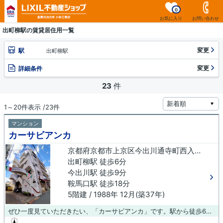
0
お気に入り
お問い合わせ
出町柳駅の賃貸居住用一覧
変更
駅
出町柳駅
変更
詳細条件
23
件
1～20件表示 /23件
マンション
カーサビアンカ
京都府京都市上京区今出川通寺町西入大原口町
出町柳駅 徒歩6分
今出川駅 徒歩9分
鞍馬口駅 徒歩18分
5階建 / 1988年 12月(築37年)
ぜひ一度見ていただきたい、「カーサビアンカ」です。駅から徒歩6分の位置にある物件なので、アクセスも良好です。防犯対策もバッチリなマンションタイプの物件です。数ある京都市上京区の不動産物件の中からお客様の希望条件にマッチした物件をお探しします。メールアドレスまでお問い合わせください。