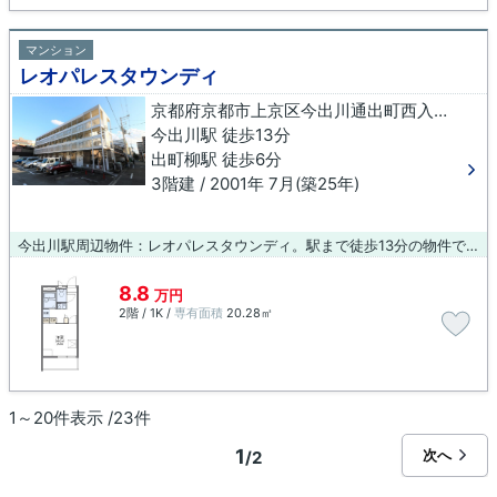
マンション
レオパレスタウンディ
京都府京都市上京区今出川通出町西入三芳町
今出川駅 徒歩13分
出町柳駅 徒歩6分
3階建 / 2001年 7月(築25年)
今出川駅周辺物件：レオパレスタウンディ。駅まで徒歩13分の物件です。防犯対策もバッチリなマンションタイプの物件です。京都市上京区で新生活を始めるなら、創業元治元年 小林工務店が住まい探しをサポートいたします。お気軽に075-406-0007、info@arch-koba.comまでお問い合わせください。
8.8
万円
2階 / 1K /
専有面積
20.28㎡
1～20件表示 /23件
1
次へ
/2