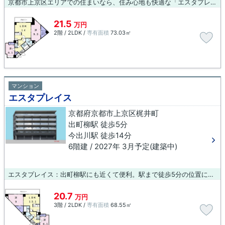
京都市上京区エリアでの住まいなら、住み心地も快適な「エスタプレイス」はいかがでしょうか。こちらはエレベーター付きの物件です。防犯対策もバッチリなマンションタイプの物件です。徒歩5分の距離に駅がある物件で、通勤通学に便利です。快適な暮らしがあなたを待っています。お部屋探しなら創業元治元年 小林工務店へ、075-406-0007もしくはinfo@arch-koba.comへお問い合わせ下さい。
21.5
万円
2階 / 2LDK /
専有面積
73.03㎡
マンション
エスタプレイス
京都府京都市上京区梶井町
出町柳駅 徒歩5分
今出川駅 徒歩14分
6階建 / 2027年 3月予定(建築中)
エスタプレイス：出町柳駅にも近くて便利。駅まで徒歩5分の位置に立地する、アクセス良好な物件です。こちらの物件はマンションです。エレベーター付き物件です。京都市上京区で快適な新生活を始めるなら創業元治元年 小林工務店から素敵な住まいを見つけましょう。お問い合わせは075-406-0007またはinfo@arch-koba.comまでお気軽にどうぞ。
20.7
万円
3階 / 2LDK /
専有面積
68.55㎡