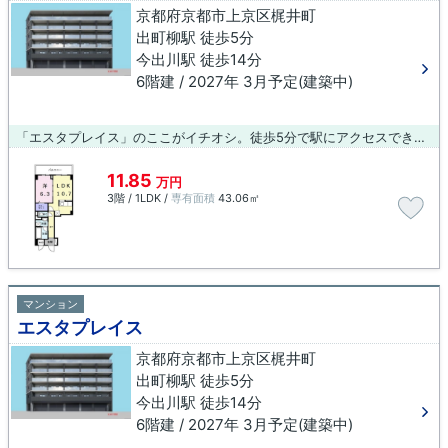
京都府京都市上京区梶井町
出町柳駅 徒歩5分
今出川駅 徒歩14分
6階建 / 2027年 3月予定(建築中)
「エスタプレイス」のここがイチオシ。徒歩5分で駅にアクセスできる物件です。こちらの物件にはエレベーターがあります。外装もおしゃれで快適な生活をおくることができるマンションです。経験豊富なスタッフが丁寧に対応致します。お部屋探しは創業元治元年 小林工務店にお任せください。075-406-0007/info@arch-koba.comからお問い合わせをお待ちしております。
11.85
万円
3階 / 1LDK /
専有面積
43.06㎡
マンション
エスタプレイス
京都府京都市上京区梶井町
出町柳駅 徒歩5分
今出川駅 徒歩14分
6階建 / 2027年 3月予定(建築中)