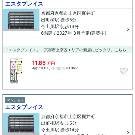
エスタプレイス
京都府京都市上京区梶井町
出町柳駅 徒歩5分
今出川駅 徒歩14分
6階建 / 2027年 3月予定(建築中)
「エスタプレイス」：京都市上京区エリアの新居にピッタリ。こちらの物件はマンションです。駅まで徒歩5分の立地が魅力的な、利便性の高い物件です。こちらはエレベーター付き物件です。創業元治元年 小林工務店が京都市上京区エリアの住まい探しをサポート。あなたの新生活を応援いたします。ご連絡はお気軽に075-406-0007またはinfo@arch-koba.comまで。
11.85
万円
4階 / 1LDK /
専有面積
43.06㎡
マンション
エスタプレイス
京都府京都市上京区梶井町
出町柳駅 徒歩5分
今出川駅 徒歩14分