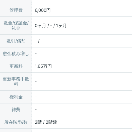
管理費
6,000円
敷金/保証金/
0ヶ月 / - / 1ヶ月
礼金
敷引/償却
- / -
敷金積み増し
更新料
1.65万円
更新事務手数
料
権利金
雑費
所在階/階数
2階 / 2階建