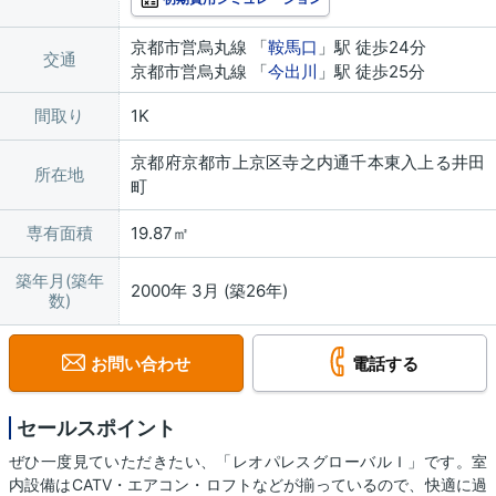
京都市営烏丸線 「
鞍馬口
」駅 徒歩24分
交通
京都市営烏丸線 「
今出川
」駅 徒歩25分
間取り
1K
京都府京都市上京区寺之内通千本東入上る井田
所在地
町
専有面積
19.87㎡
築年月(築年
2000年 3月 (築26年)
数)
お問い合わせ
電話する
セールスポイント
ぜひ一度見ていただきたい、「レオパレスグローバルＩ」です。室
内設備はCATV・エアコン・ロフトなどが揃っているので、快適に過