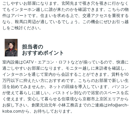
ごしやすいお部屋になります。玄関先まで覗き穴を覗きに行かなく
てもインターホン越しに誰が来たのかを確認できます。こちらの物
件はアパートです。住まいを求める上で、交通アクセスを重視する
なら、鞍馬口周辺が適しているでしょう。この機会にぜひお引っ越
しをご検討ください。
担当者の
おすすめポイント
室内設備はCATV・エアコン・ロフトなどが揃っているので、快適に
過ごしやすいお部屋になります。モニター越しに来訪者を確認し、
インターホンを通じて室内から会話することができます。賃料を10
万円以下に抑えたい方におすすめです。こちらのお部屋で新しい生
活を始めてみませんか。ネットの回線を導入しています、パソコン
が使えて暮らしに嬉しい。バストイレ別なので浴室のスペースを広
く使えます。安心して暮らせる住環境なら京都市上京区エリアから
お探し下さい。創業元治元年 小林工務店までのご連絡はinfo@arch-
koba.comから、お待ちしております。