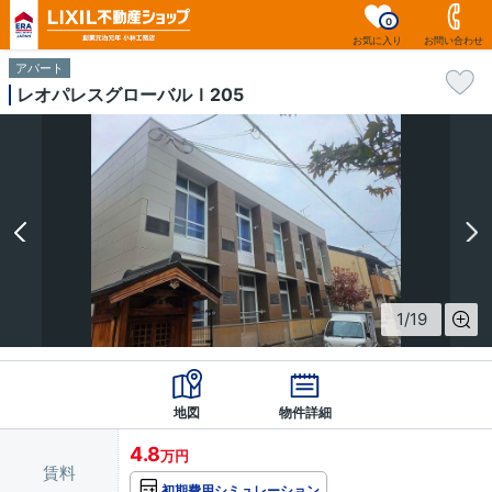
0
お気に入り
お問い合わせ
アパート
レオパレスグローバルＩ205
1
/
19
地図
物件詳細
4.8
万円
賃料
初期費用シミュレーション