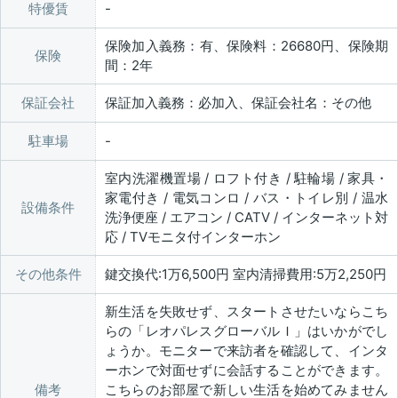
特優賃
保険加入義務：有、保険料：26680円、保険期
保険
間：2年
保証会社
保証加入義務：必加入、保証会社名：その他
駐車場
室内洗濯機置場 / ロフト付き / 駐輪場 / 家具・
家電付き / 電気コンロ / バス・トイレ別 / 温水
設備条件
洗浄便座 / エアコン / CATV / インターネット対
応 / TVモニタ付インターホン
その他条件
鍵交換代:1万6,500円 室内清掃費用:5万2,250円
新生活を失敗せず、スタートさせたいならこち
らの「レオパレスグローバルＩ」はいかがでし
ょうか。モニターで来訪者を確認して、インタ
ーホンで対面せずに会話することができます。
備考
こちらのお部屋で新しい生活を始めてみません