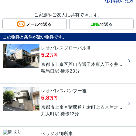
情報の見方
ご家族やご友人に共有できます。
メールで送る
LINE
で送る
この物件と条件が近い物件です。
レオパレスグローバルⅢ
5.2
万円
京都市上京区
芦山寺通千本東入下る
井田町
９
鞍馬口駅 徒歩23分
レオパレスバンブー雅
5.8
万円
京都市上京区
猪熊通丸太町上る
木屋之町
４９
丸太町駅 徒歩12分
ベラジオ御所東