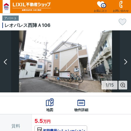
0
お気に入り
お問い合わせ
アパート
レオパレス西陣Ａ106
1
/
15
地図
物件詳細
5.5
万円
賃料
初期費用シミュレーション