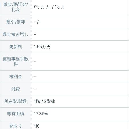
敷金/保証金/
0ヶ月 / - / 1ヶ月
礼金
敷引/償却
- / -
敷金積み増し
更新料
1.65万円
更新事務手数
料
権利金
雑費
所在階/階数
1階 / 2階建
専有面積
17.39㎡
間取り
1K