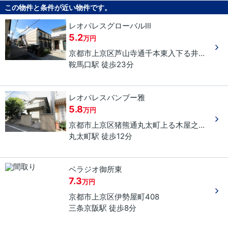
この物件と条件が近い物件です。
レオパレスグローバルⅢ
5.2
万円
京都市上京区
芦山寺通千本東入下る
井田町
９
鞍馬口駅 徒歩23分
レオパレスバンブー雅
5.8
万円
京都市上京区
猪熊通丸太町上る
木屋之町
４９
丸太町駅 徒歩12分
ベラジオ御所東
7.3
万円
京都市上京区
伊勢屋町
408
三条京阪駅 徒歩8分