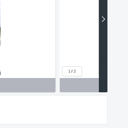
1
/
2