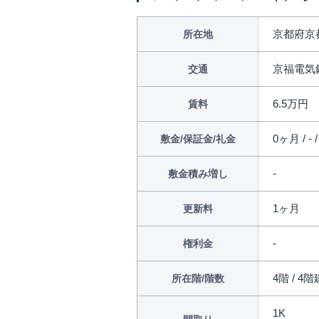
京都府京都
所在地
京福電気
交通
6.5万円
賃料
0ヶ月 / - 
敷金/保証金/礼金
敷金積み増し
1ヶ月
更新料
権利金
4階 / 4階
所在階/階数
1K