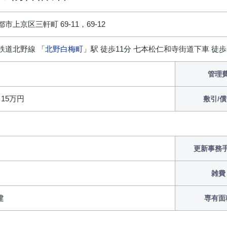
市上京区三軒町 69-11，69-12
鉄道北野線 「
北野白梅町
」駅 徒歩11分 七本松仁和寺街道下車 徒歩
管理
/ 15万円
敷引/
更新事務
雑費
建
専有面