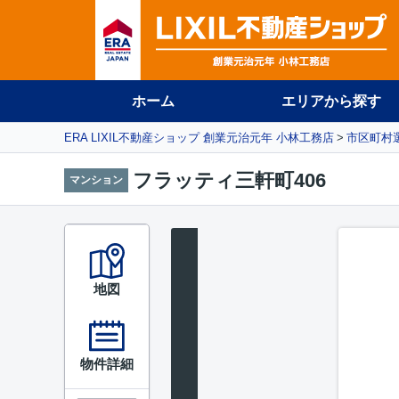
ホーム
エリアから探す
ERA LIXIL不動産ショップ 創業元治元年 小林工務店
市区町村
フラッティ三軒町406
マンション
地図
物件詳細