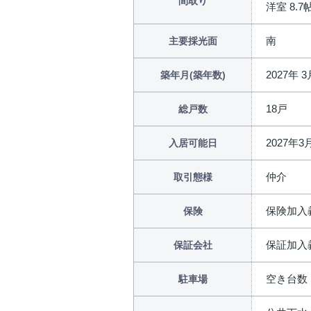
間取り
洋室 8.7帖 
南
主要採光面
2027年 
築年月(築年数)
18戸
総戸数
2027年3
入居可能日
仲介
取引態様
保険加入
保険
保証加入
保証会社
空き台数：
駐車場