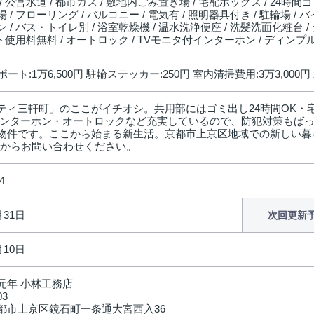
/ 公営水道 / 都市ガス / 敷地内ごみ置き場 / 宅配ボックス / 24時間ゴ
 / フローリング / バルコニー / 電気有 / 照明器具付き / 駐輪場 / 
 / バス・トイレ別 / 浴室乾燥機 / 温水洗浄便座 / 洗髪洗面化粧台 / シ
ット使用料無料 / オートロック / TVモニタ付インターホン / ディンプ
ポート:1万6,500円 駐輪ステッカー:250円 室内清掃費用:3万3,000円
ティ三軒町」のここがイチオシ。共用部にはゴミ出し24時間OK・
インターホン・オートロックなど充実しているので、防犯対策もば
物件です。ここから始まる新生活。京都市上京区地域での新しい暮らしに
comからお問い合わせください。
4
月31日
次回更新
月10日
元年 小林工務店
03
都市上京区鏡石町一条通大宮西入36