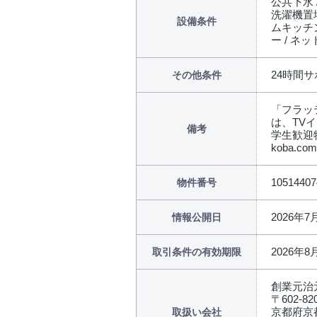
公共下水 
洗濯機置場
設備条件
ムキッチン
ー / ネ
24時間サ
その他条件
「フラッ
は、TV
備考
学生歓迎
koba.
10514407
物件番号
2026年7
情報公開日
2026年8
取引条件の有効期限
創業元治
〒602-82
京都府京
取扱い会社