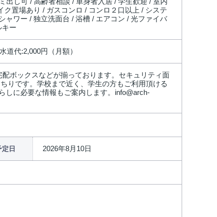
ミ出し可 / 高齢者相談 / 単身者入居 / 学生歓迎 / 室内
バイク置場あり / ガスコンロ / コンロ２口以上 / システ
ャワー / 独立洗面台 / 浴槽 / エアコン / 光ファイバ
ルキー
 水道代:2,000円（月額）
宅配ボックスなどが揃っております。セキュリティ面
っちりです。学校まで近く、学生の方もご利用頂ける
必要な情報もご案内します。info@arch-
2026年8月10日
予定日