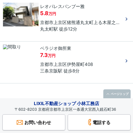
レオパレスバンブー雅
5.8
万円
京都市上京区
猪熊通丸太町上る
木屋之町
４９
丸太町駅 徒歩12分
ベラジオ御所東
7.3
万円
京都市上京区
伊勢屋町
408
三条京阪駅 徒歩8分
ページトップ
LIXIL不動産ショップ 小林工務店
〒602-8203 京都府京都市上京区一条通大宮西入鏡石町36
お問い合わせ
電話する