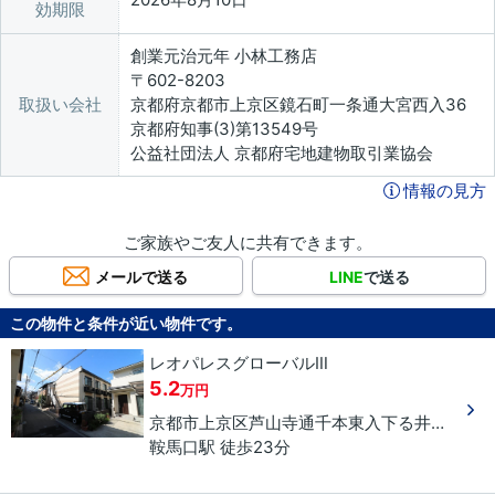
効期限
創業元治元年 小林工務店
〒602-8203
取扱い会社
京都府京都市上京区鏡石町一条通大宮西入36
京都府知事(3)第13549号
公益社団法人 京都府宅地建物取引業協会
情報の見方
ご家族やご友人に共有できます。
メールで送る
LINE
で送る
この物件と条件が近い物件です。
レオパレスグローバルⅢ
5.2
万円
京都市上京区
芦山寺通千本東入下る
井田町
９
鞍馬口駅 徒歩23分