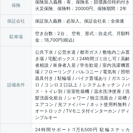
保険加入義務：有、保険名：賠償責任特約付き
保険
火災保険、保険料：20000円、保険期間：2年
保証会社
保証加入義務：必加入、保証会社名：全保連
空き台数：2台 、 空有、形式：自走式、月額料
駐車場
金：18,700円(税込)
公共下水 / 公営水道 / 都市ガス / 敷地内ごみ置
き場 / 宅配ボックス / 24時間ゴミ出し可 / 高齢
者相談 / 単身者入居 / 学生歓迎 / 室内洗濯機置
場 / フローリング / バルコニー / 電気有 / 照明
器具付き / 駐輪場 / バイク置場あり / ガスコン
設備条件
ロ / コンロ２口以上 / システムキッチン / バ
ス・トイレ別 / 浴室乾燥機 / 温水洗浄便座 / 洗
髪洗面化粧台 / シャワー / 独立洗面台 / 浴槽 /
エアコン / 光ファイバー / ネット使用料無料 /
オートロック / TVモニタ付インターホン / ディ
ンプルキー
24時間サポート:1万6,500円 駐輪ステッカ