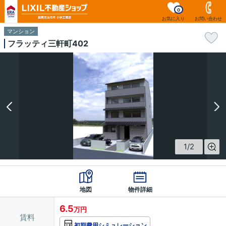
0
お気に入り
お問い合わせ
マンション
フラッティ三軒町402
1
/
2
地図
物件詳細
6.5
万円
賃料
初期費用シミュレーション