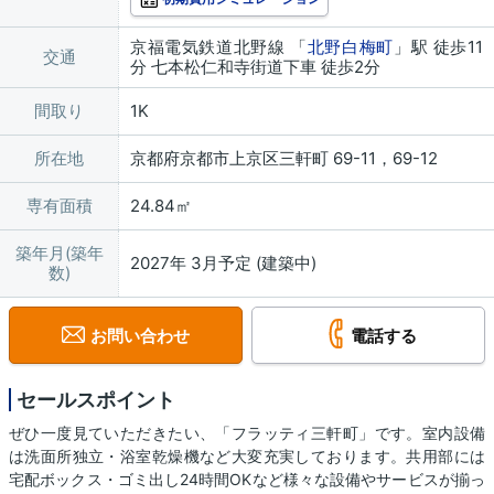
京福電気鉄道北野線 「
北野白梅町
」駅 徒歩11
交通
分 七本松仁和寺街道下車 徒歩2分
間取り
1K
所在地
京都府京都市上京区三軒町 69-11，69-12
専有面積
24.84㎡
築年月(築年
2027年 3月予定 (建築中)
数)
お問い合わせ
電話する
セールスポイント
ぜひ一度見ていただきたい、「フラッティ三軒町」です。室内設備
は洗面所独立・浴室乾燥機など大変充実しております。共用部には
宅配ボックス・ゴミ出し24時間OKなど様々な設備やサービスが揃っ