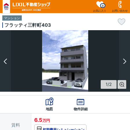
0
お気に入り
お問い合わせ
マンション
フラッティ三軒町403
1
/
2
地図
物件詳細
6.5
万円
賃料
初期費用シミュレーション