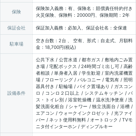
保険加入義務：有、保険名：賠償責任特約付き
保険
火災保険、保険料：20000円、保険期間：2年
保証会社
保証加入義務：必加入、保証会社名：全保連
空き台数：2台 、 空有、形式：自走式、月額料
駐車場
金：18,700円(税込)
公共下水 / 公営水道 / 都市ガス / 敷地内ごみ置
き場 / 宅配ボックス / 24時間ゴミ出し可 / 高齢
者相談 / 単身者入居 / 学生歓迎 / 室内洗濯機置
場 / フローリング / バルコニー / 電気有 / 照明
器具付き / 駐輪場 / バイク置場あり / ガスコン
設備条件
ロ / コンロ２口以上 / システムキッチン / バ
ス・トイレ別 / 浴室乾燥機 / 温水洗浄便座 / 洗
髪洗面化粧台 / シャワー / 独立洗面台 / 浴槽 /
エアコン / ウォークインクロゼット / 光ファイ
バー / ネット使用料無料 / オートロック / TVモ
ニタ付インターホン / ディンプルキー