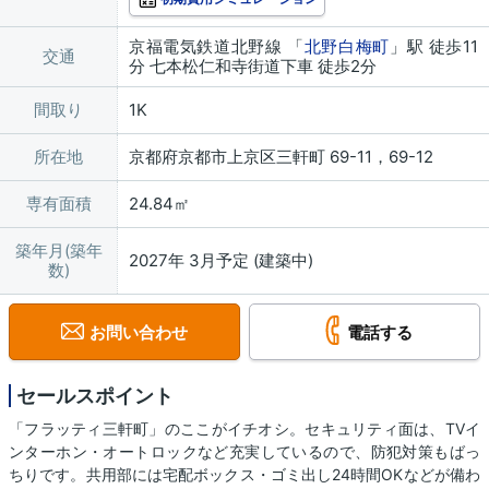
京福電気鉄道北野線 「
北野白梅町
」駅 徒歩11
交通
分 七本松仁和寺街道下車 徒歩2分
間取り
1K
所在地
京都府京都市上京区三軒町 69-11，69-12
専有面積
24.84㎡
築年月(築年
2027年 3月予定 (建築中)
数)
お問い合わせ
電話する
セールスポイント
「フラッティ三軒町」のここがイチオシ。セキュリティ面は、TVイ
ンターホン・オートロックなど充実しているので、防犯対策もばっ
ちりです。共用部には宅配ボックス・ゴミ出し24時間OKなどが備わ