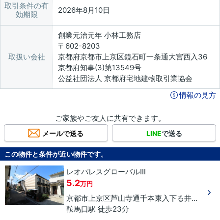
取引条件の有
2026年8月10日
効期限
創業元治元年 小林工務店
〒602-8203
取扱い会社
京都府京都市上京区鏡石町一条通大宮西入36
京都府知事(3)第13549号
公益社団法人 京都府宅地建物取引業協会
情報の見方
ご家族やご友人に共有できます。
メールで送る
LINE
で送る
この物件と条件が近い物件です。
レオパレスグローバルⅢ
5.2
万円
京都市上京区
芦山寺通千本東入下る
井田町
９
鞍馬口駅 徒歩23分