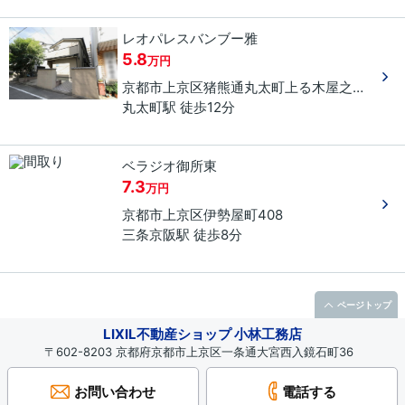
レオパレスバンブー雅
5.8
万円
京都市上京区
猪熊通丸太町上る
木屋之町
４９
丸太町駅 徒歩12分
ベラジオ御所東
7.3
万円
京都市上京区
伊勢屋町
408
三条京阪駅 徒歩8分
ページトップ
LIXIL不動産ショップ 小林工務店
〒602-8203 京都府京都市上京区一条通大宮西入鏡石町36
お問い合わせ
電話する