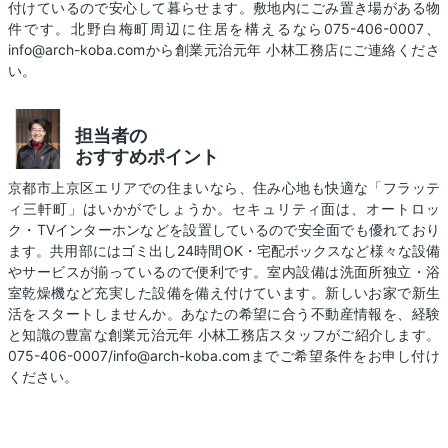
付けているので安心して暮らせます。敷地内にごみ置き場がある物
件です。北野白梅町周辺に住居を構えるなら075-406-0007、
info@arch-koba.comから創業元治元年 小林工務店にご連絡くださ
い。
担当者の
おすすめポイント
京都市上京区エリアでの住まいなら、住み心地も快適な「フラッテ
ィ三軒町」はいかがでしょうか。セキュリティ面は、オートロッ
ク・TVインターホンなどを設置しているので安全面でも優れており
ます。共用部にはゴミ出し24時間OK・宅配ボックスなど様々な設備
やサービスが揃っているので便利です。室内設備は洗面所独立・浴
室乾燥機など充実した設備を備え付けています。新しいお家で新生
活をスタートしませんか。あなたの希望に合う不動産情報を、経験
と知識の豊富な創業元治元年 小林工務店スタッフがご紹介します。
075-406-0007/info@arch-koba.comまでご希望条件をお申し付け
ください。