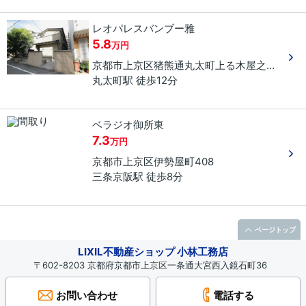
レオパレスバンブー雅
5.8
万円
京都市上京区
猪熊通丸太町上る
木屋之町
４９
丸太町駅 徒歩12分
ベラジオ御所東
7.3
万円
京都市上京区
伊勢屋町
408
三条京阪駅 徒歩8分
ページトップ
LIXIL不動産ショップ 小林工務店
〒602-8203 京都府京都市上京区一条通大宮西入鏡石町36
お問い合わせ
電話する