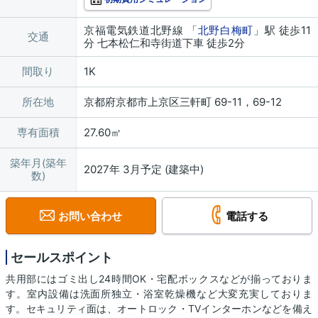
京福電気鉄道北野線 「
北野白梅町
」駅 徒歩11
交通
分 七本松仁和寺街道下車 徒歩2分
間取り
1K
所在地
京都府京都市上京区三軒町 69-11，69-12
専有面積
27.60㎡
築年月(築年
2027年 3月予定 (建築中)
数)
お問い合わせ
電話する
セールスポイント
共用部にはゴミ出し24時間OK・宅配ボックスなどが揃っておりま
す。室内設備は洗面所独立・浴室乾燥機など大変充実しておりま
す。セキュリティ面は、オートロック・TVインターホンなどを備え