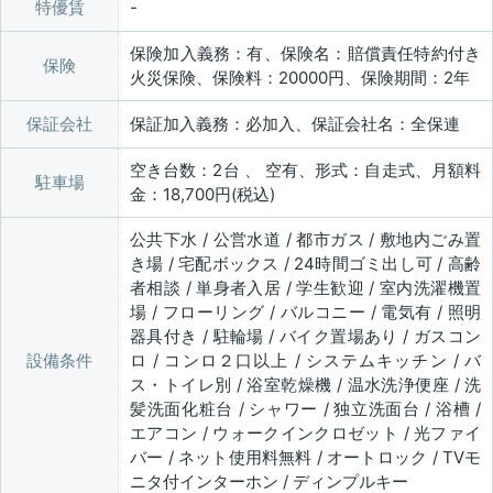
特優賃
保険加入義務：有、保険名：賠償責任特約付き
保険
火災保険、保険料：20000円、保険期間：2年
保証会社
保証加入義務：必加入、保証会社名：全保連
空き台数：2台 、 空有、形式：自走式、月額料
駐車場
金：18,700円(税込)
公共下水 / 公営水道 / 都市ガス / 敷地内ごみ置
き場 / 宅配ボックス / 24時間ゴミ出し可 / 高齢
者相談 / 単身者入居 / 学生歓迎 / 室内洗濯機置
場 / フローリング / バルコニー / 電気有 / 照明
器具付き / 駐輪場 / バイク置場あり / ガスコン
設備条件
ロ / コンロ２口以上 / システムキッチン / バ
ス・トイレ別 / 浴室乾燥機 / 温水洗浄便座 / 洗
髪洗面化粧台 / シャワー / 独立洗面台 / 浴槽 /
エアコン / ウォークインクロゼット / 光ファイ
バー / ネット使用料無料 / オートロック / TVモ
ニタ付インターホン / ディンプルキー