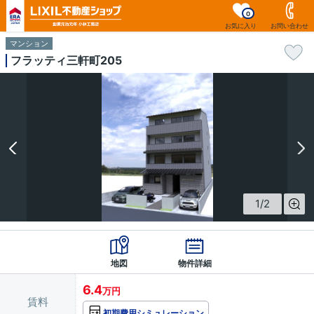
0
お気に入り
お問い合わせ
マンション
フラッティ三軒町205
1
/
2
地図
物件詳細
6.4
万円
賃料
初期費用シミュレーション