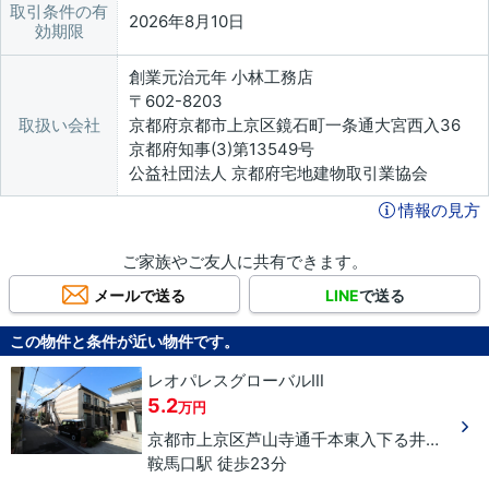
取引条件の有
2026年8月10日
効期限
創業元治元年 小林工務店
〒602-8203
取扱い会社
京都府京都市上京区鏡石町一条通大宮西入36
京都府知事(3)第13549号
公益社団法人 京都府宅地建物取引業協会
情報の見方
ご家族やご友人に共有できます。
メールで送る
LINE
で送る
この物件と条件が近い物件です。
レオパレスグローバルⅢ
5.2
万円
京都市上京区
芦山寺通千本東入下る
井田町
９
鞍馬口駅 徒歩23分