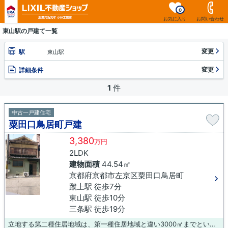
0
お気に入り
お問い合わせ
東山駅の戸建て一覧
変更
駅
東山駅
変更
詳細条件
1
件
中古一戸建住宅
粟田口鳥居町戸建
3,380
万円
2LDK
建物面積
44.54㎡
京都府京都市左京区粟田口鳥居町
蹴上駅 徒歩7分
東山駅 徒歩10分
三条駅 徒歩19分
立地する第二種住居地域は、第一種住居地域と違い3000㎡までという制限はありません。ファミリーに好評。経済的にもうれしい中古の戸建て物件です。物件から駅まで徒歩7分です。土地面積39.66㎡(公簿)の当社イチオシの物件です。お客様が希望とする物件をお探しいただけるよう、当社では多種多様な不動産情報をご用意しております。物件購入をお考えなら、お気軽にお問い合わせください。