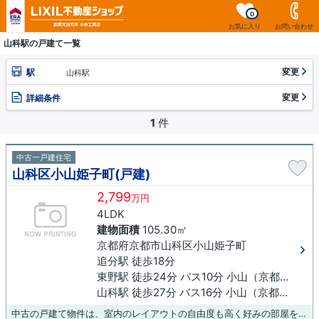
0
お気に入り
お問い合わせ
山科駅の戸建て一覧
変更
駅
山科駅
変更
詳細条件
1
件
中古一戸建住宅
山科区小山姫子町(戸建)
2,799
万円
4LDK
建物面積
105.30㎡
京都府京都市山科区小山姫子町
追分駅 徒歩18分
東野駅 徒歩24分 バス10分 小山（京都府）下車 徒歩6分
山科駅 徒歩27分 バス16分 小山（京都府）下車 徒歩6分
中古の戸建て物件は、室内のレイアウトの自由度も高く好みの部屋を作れます。平坦地の物件は、アップダウンが少ないので買い物での移動も楽になりますね。土地面積98.37㎡(公簿)でニーズの高い中古一戸建です。立地している第一種中高層住居専用地域は、病院や老人福祉センターなどの医療福祉施設も建てることができます。不動産を購入する上で、交通アクセスを重視するのであれば、追分周辺はいかがですか。物件の詳細情報などはお気軽にお問い合わせください。