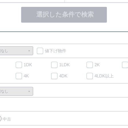
選択した条件で検索
値下げ物件
1DK
1LDK
2K
4K
4DK
4LDK以上
中古