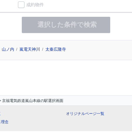
成約物件
選択した条件で検索
山ノ内
嵐電天神川
太秦広隆寺
京福電気鉄道嵐山本線の駅選択画面
覧
オリジナルページ一覧
ス理念