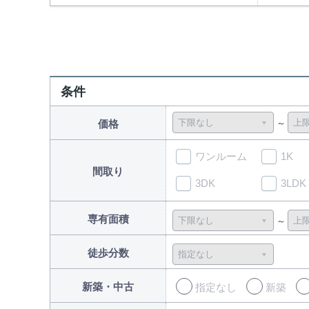
条件
価格
ワンルーム
1K
間取り
3DK
3LDK
専有面積
徒歩分数
新築・中古
指定なし
新築