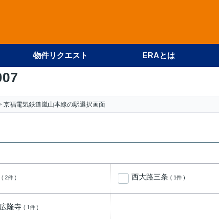
物件リクエスト
ERAとは
007
京福電気鉄道嵐山本線の駅選択画面
院
西大路三条
( 2件 )
( 1件 )
秦広隆寺
( 1件 )