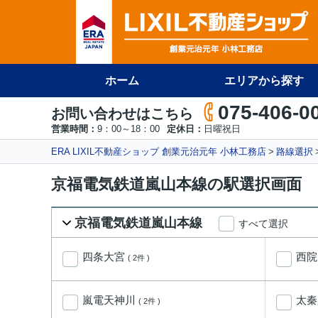
ホーム
エリアから探す
075-406-0
お問い合わせはこちら
営業時間：
9：00～18：00
定休日：
日曜祝日
ERA LIXIL不動産ショップ 創業元治元年 小林工務店
路線選択
京福電気鉄道嵐山本線の駅選択画面
京福電気鉄道嵐山本線
すべて選択
四条大宮
西
( 2件 )
嵐電天神川
太
( 2件 )