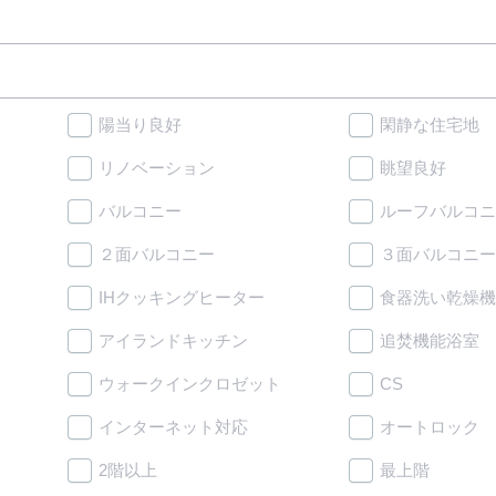
陽当り良好
閑静な住宅地
リノベーション
眺望良好
バルコニー
ルーフバルコニ
２面バルコニー
３面バルコニー
IHクッキングヒーター
食器洗い乾燥機
アイランドキッチン
追焚機能浴室
ウォークインクロゼット
CS
インターネット対応
オートロック
2階以上
最上階