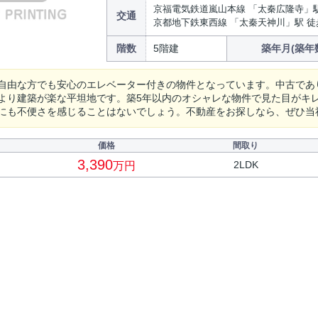
京福電気鉄道嵐山本線 「太秦広隆寺」駅
交通
京都地下鉄東西線 「太秦天神川」駅 徒
階数
5階建
築年月(築年
自由な方でも安心のエレベーター付きの物件となっています。中古であ
より建築が楽な平坦地です。築5年以内のオシャレな物件で見た目がキ
にも不便さを感じることはないでしょう。不動産をお探しなら、ぜひ当
価格
間取り
3,390
2LDK
万円