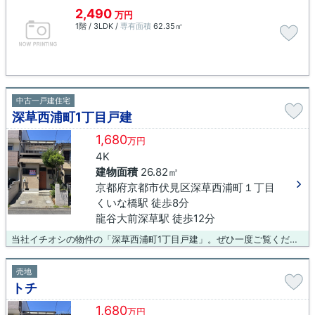
2,490
万円
1階 / 3LDK /
専有面積
62.35㎡
中古一戸建住宅
深草西浦町1丁目戸建
1,680
万円
4K
建物面積
26.82㎡
京都府京都市伏見区深草西浦町１丁目
くいな橋駅 徒歩8分
龍谷大前深草駅 徒歩12分
当社イチオシの物件の「深草西浦町1丁目戸建」。ぜひ一度ご覧ください。平坦地なので、通勤・通学のときの道のりの負担を抑えやすいです。居住環境にふさわしくない用途の建物や大規模な店舗なども規制されている第一種住居地域。物件から駅まで徒歩8分です。より良い住環境で快適な暮らしをお望みであれば、当社がお客様のライフスタイルに合った物件探しをサポートいたします。ご要望やご不明な点などがございましたら、お気軽にご連絡下さい。
売地
トチ
1,680
万円