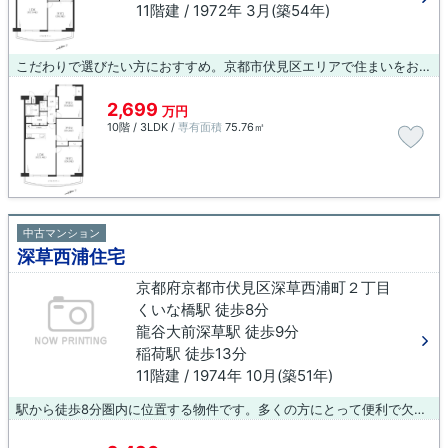
11階建 / 1972年 3月(築54年)
こだわりで選びたい方におすすめ。京都市伏見区エリアで住まいをお探しなら「ファミール伏見A棟」。地上11階建ての中古マンションは、弊社イチオシの物件です。第二種住居地域の中古マンションです。中古マンションですが、綺麗に整備されているので住み心地良好です。不動産の購入をご検討されているなら、京都市伏見区ではいかがでしょうか。新生活を快適にスタートできるよう、当社スタッフがしっかりとサポートいたします。
2,699
万円
10階 / 3LDK /
専有面積
75.76㎡
中古マンション
深草西浦住宅
京都府京都市伏見区深草西浦町２丁目
くいな橋駅 徒歩8分
龍谷大前深草駅 徒歩9分
稲荷駅 徒歩13分
11階建 / 1974年 10月(築51年)
駅から徒歩8分圏内に位置する物件です。多くの方にとって便利で欠かせない条件でもあるエレベーター付きの物件です。こちらは11階建ての物件です。この物件は快適な室内環境が魅力の中古マンションとなっています。初めて訪れる街で暮らすのは不安がいっぱいですよね。そんな方は、地域特化型の当社にお問い合わせください。当社は確かな住宅情報をご提供しているので、安心してお任せいただけます。