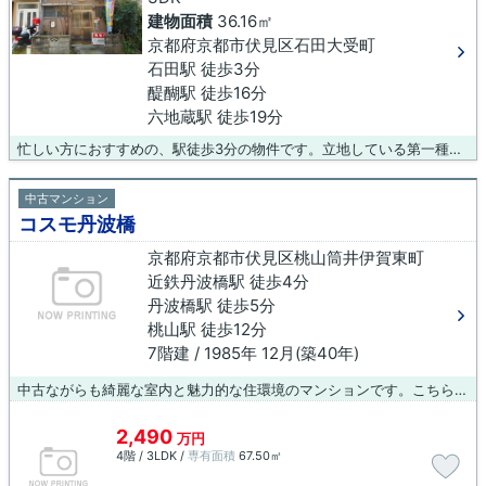
建物面積
36.16㎡
京都府京都市伏見区石田大受町
石田駅 徒歩3分
醍醐駅 徒歩16分
六地蔵駅 徒歩19分
忙しい方におすすめの、駅徒歩3分の物件です。立地している第一種中高層住居専用地域は、病院や老人福祉センターなどの医療福祉施設も建てることができます。平坦地なので、工事自体も進めやすく、工事時間も短くなりやすいですよ。土地面積は44.59㎡(公簿)でイチオシ。京都市伏見区の石田近くでマイホームを求めるのであれば、物件情報を豊富に取り扱う当社までお問い合わせください。
中古マンション
コスモ丹波橋
京都府京都市伏見区桃山筒井伊賀東町
近鉄丹波橋駅 徒歩4分
丹波橋駅 徒歩5分
桃山駅 徒歩12分
7階建 / 1985年 12月(築40年)
中古ながらも綺麗な室内と魅力的な住環境のマンションです。こちらはエレベーター付き物件です。徒歩4分の場所に駅があります。おすすめポイントの多い物件です。
2,490
万円
4階 / 3LDK /
専有面積
67.50㎡