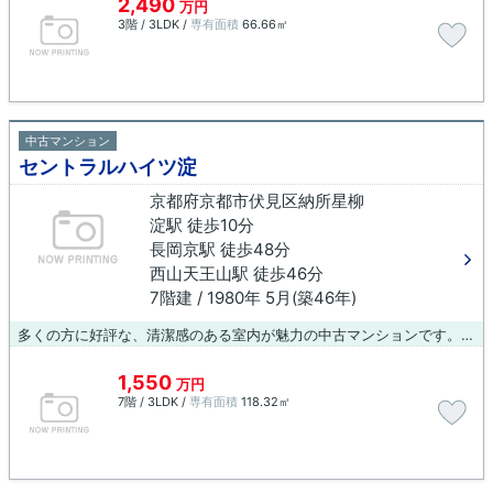
2,490
万円
3階 / 3LDK /
専有面積
66.66㎡
中古マンション
セントラルハイツ淀
京都府京都市伏見区納所星柳
淀駅 徒歩10分
長岡京駅 徒歩48分
西山天王山駅 徒歩46分
7階建 / 1980年 5月(築46年)
多くの方に好評な、清潔感のある室内が魅力の中古マンションです。エレベーター付き物件です。駅徒歩10分の物件です。お客様の住まい探しを、経験豊富な当社スタッフがしっかりとサポート致します。ご要望やご不明な点などござましたら、メール又はお電話にてご連絡ください。
1,550
万円
7階 / 3LDK /
専有面積
118.32㎡