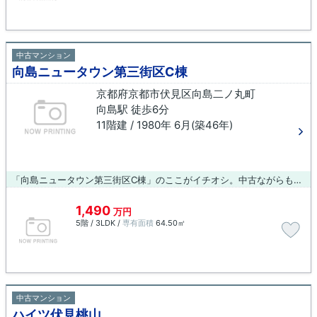
中古マンション
向島ニュータウン第三街区C棟
京都府京都市伏見区向島二ノ丸町
向島駅 徒歩6分
11階建 / 1980年 6月(築46年)
「向島ニュータウン第三街区C棟」のここがイチオシ。中古ながらも綺麗な室内と魅力的な住環境のマンションです。駅から徒歩6分の物件です。地上11階建ての物件です。不動産のご購入を検討しているが不動産の知識がなくて不安だと思う方でも、経験豊富な当社スタッフがしっかりとサポートするので安心してご依頼下さい。
1,490
万円
5階 / 3LDK /
専有面積
64.50㎡
中古マンション
ハイツ伏見桃山