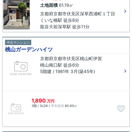
土地面積
61.19㎡
京都府京都市伏見区深草西浦町１丁目
くいな橋駅 徒歩8分
龍谷大前深草駅 徒歩11分
中古マンション
桃山ガーデンハイツ
京都府京都市伏見区桃山町伊賀
桃山南口駅 徒歩6分
5階建 / 1981年 3月(築45年)
1,890
万円
3階 / 3LDK /
専有面積
80.60㎡