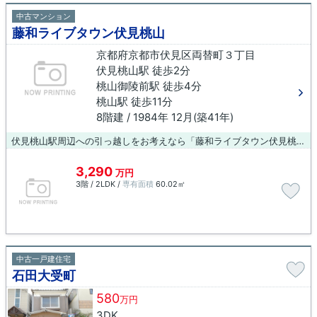
中古マンション
藤和ライブタウン伏見桃山
京都府京都市伏見区両替町３丁目
伏見桃山駅 徒歩2分
桃山御陵前駅 徒歩4分
桃山駅 徒歩11分
8階建 / 1984年 12月(築41年)
伏見桃山駅周辺への引っ越しをお考えなら「藤和ライブタウン伏見桃山」。スムーズに購入まで辿り着けるということも中古マンションの利点です。こちらは駅まで徒歩2分の物件です。引っ越しにも便利なエレベーター付きの物件となっています。ご家族で有意義に暮らせるお住まいを、当社がご提案します。ご希望のエリアや条件など、どんなことでもお申し付けください。全力でサポート致します。
3,290
万円
3階 / 2LDK /
専有面積
60.02㎡
中古一戸建住宅
石田大受町
580
万円
3DK