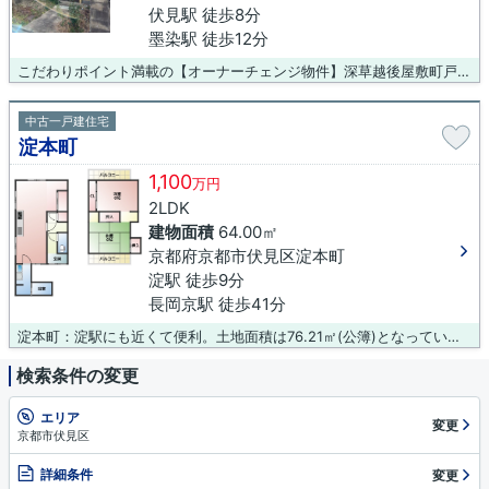
伏見駅 徒歩8分
墨染駅 徒歩12分
こだわりポイント満載の【オーナーチェンジ物件】深草越後屋敷町戸建。駅から徒歩8分の物件です。こちらは中古の戸建てです。ニーズのある土地面積50.04㎡(公簿)の物件。当社では様々な物件を取り扱っておりますので、あなたに適した物件がきっと見つかります。住みよい物件で、よりよい暮らしを始めましょう。
中古一戸建住宅
淀本町
1,100
万円
2LDK
建物面積
64.00㎡
京都府京都市伏見区淀本町
淀駅 徒歩9分
長岡京駅 徒歩41分
淀本町：淀駅にも近くて便利。土地面積は76.21㎡(公簿)となっています。商業地域と異なり150㎡以上の工場を建てることができる準工業地域。駅まで徒歩9分の物件です。当社はお客様が希望される条件に適した物件をご紹介できるよう、全力を尽くして参ります。こだわりの物件をお求めなら、ぜひ当社にご用命ください。
検索条件の変更
エリア
変更
京都市伏見区
詳細条件
変更