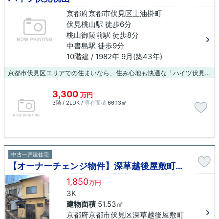
京都府京都市伏見区上油掛町
伏見桃山駅 徒歩6分
桃山御陵前駅 徒歩8分
中書島駅 徒歩9分
10階建 / 1982年 9月(築43年)
京都市伏見区エリアでの住まいなら、住み心地も快適な「ハイツ伏見桃山」はいかがでしょうか。こちらはエレベーター付きの物件です。この物件は快適な室内環境が魅力の中古マンションとなっています。こちらは10階建ての物件です。当社はお客様が住み良い環境を実現できるよう、快適に暮らせる住まいのご紹介を致します。経験豊富なプロのスタッフがご案内いたしますので、安心してお任せください。
3,300
万円
3階 / 2LDK /
専有面積
66.13㎡
中古一戸建住宅
【オーナーチェンジ物件】深草越後屋敷町戸建
1,850
万円
3K
建物面積
51.53㎡
京都府京都市伏見区深草越後屋敷町