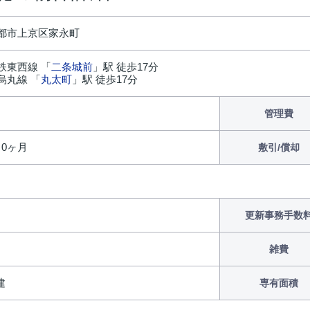
都市上京区家永町
鉄東西線 「
二条城前
」駅 徒歩17分
烏丸線 「
丸太町
」駅 徒歩17分
管理費
/ 0ヶ月
敷引/償却
更新事務手数
雑費
建
専有面積