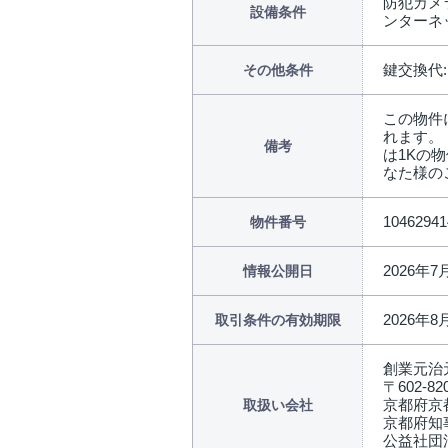
防犯カメラ
設備条件
ンターネ
鍵交換代:1
その他条件
この物件
れます。
備考
は1Kの物
なた様の
10462941
物件番号
2026年7
情報公開日
2026年8
取引条件の有効期限
創業元治
〒602-82
京都府京
取扱い会社
京都府知事
公益社団