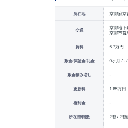
京都府京
所在地
京都地下
交通
京都市営
6.7万円
賃料
0ヶ月 / - 
敷金/保証金/礼金
敷金積み増し
1.65万円
更新料
権利金
2階 / 2階
所在階/階数