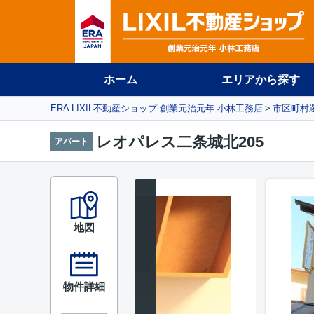
ホーム
エリアから探す
ERA LIXIL不動産ショップ 創業元治元年 小林工務店
市区町村
レオパレス二条城北205
アパート
地図
物件詳細