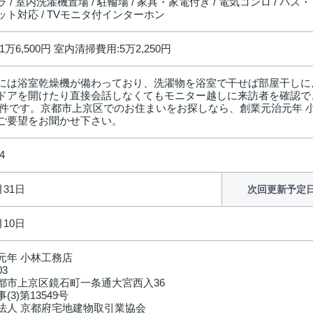
 / 室内洗濯機置場 / 駐輪場 / 家具・家電付き / 電気コンロ / バス・ト
ット対応 / TVモニタ付インターホン
万6,500円 室内清掃費用:5万2,250円
には浴室乾燥機が備わっており、洗濯物を浴室で干せば部屋干しに
ドアを開けたり直接会話しなくてもモニター越しに来訪者を確認で
件です。京都市上京区でのお住まいをお探しなら、創業元治元年 小林工務店
ご要望をお聞かせ下さい。
4
月31日
次回更新予定
月10日
元年 小林工務店
03
都市上京区鏡石町一条通大宮西入36
(3)第13549号
法人 京都府宅地建物取引業協会