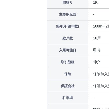
1K
間取り
主要採光面
2008年 2
築年月(築年数)
28戸
総戸数
即時
入居可能日
仲介
取引態様
保険加入
保険
保証加入
保証会社
駐車場