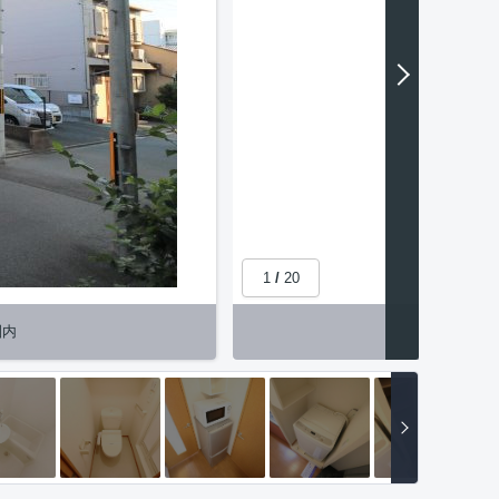
1
/
20
圏内