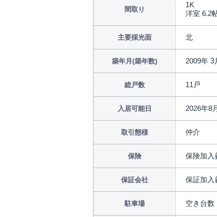
1K
間取り
洋室 6.2帖
北
主要採光面
2009年 3
築年月(築年数)
11戸
総戸数
2026年
入居可能日
仲介
取引態様
保険加入
保険
保証加入
保証会社
空き台数：
駐車場