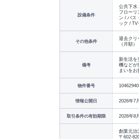
公共下水 
フローリン
設備条件
ン / バ
ック / 
退去クリー
その他条件
（月額） 
新生活を
機などが
備考
まいをお探
10462940
物件番号
2026年7
情報公開日
2026年8
取引条件の有効期限
創業元治
〒602-82