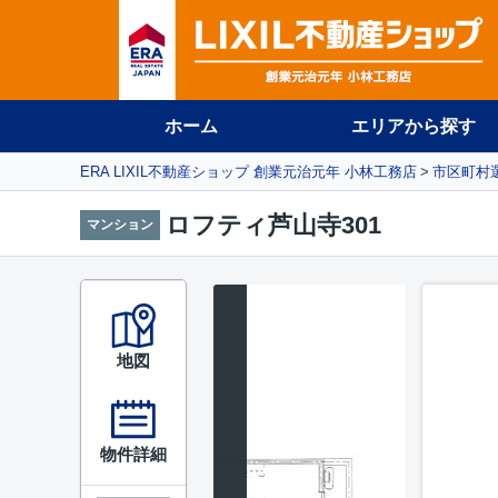
ホーム
エリアから探す
ERA LIXIL不動産ショップ 創業元治元年 小林工務店
市区町村
ロフティ芦山寺301
マンション
地図
物件詳細