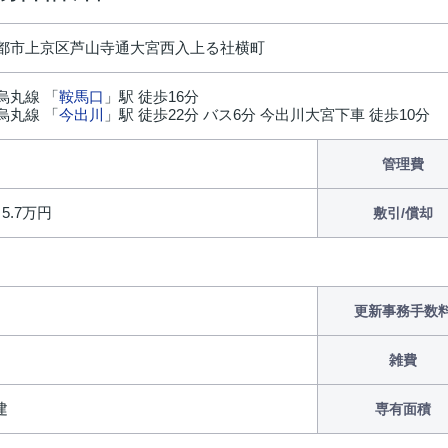
都市上京区芦山寺通大宮西入上る社横町
烏丸線 「
鞍馬口
」駅 徒歩16分
烏丸線 「
今出川
」駅 徒歩22分 バス6分 今出川大宮下車 徒歩10分
管理費
/ 5.7万円
敷引/償却
更新事務手数
雑費
建
専有面積