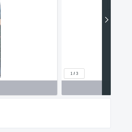
1
/
3