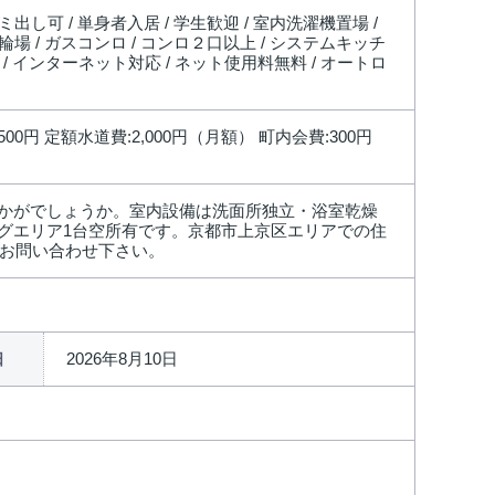
ミ出し可 / 単身者入居 / 学生歓迎 / 室内洗濯機置場 /
駐輪場 / ガスコンロ / コンロ２口以上 / システムキッチ
BS / インターネット対応 / ネット使用料無料 / オートロ
500円 定額水道費:2,000円（月額） 町内会費:300円
かがでしょうか。室内設備は洗面所独立・浴室乾燥
グエリア1台空所有です。京都市上京区エリアでの住
て当社にお問い合わせ下さい。
2026年8月10日
日