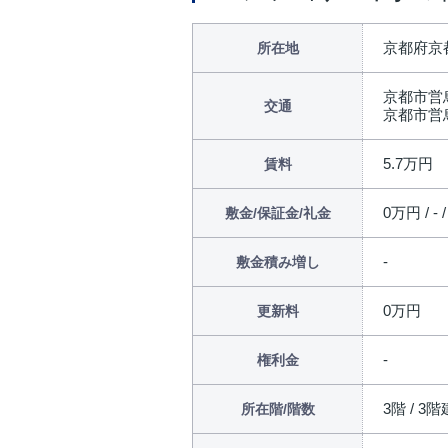
京都府京
所在地
京都市営
交通
京都市営
5.7万円
賃料
0万円 / - 
敷金/保証金/礼金
敷金積み増し
0万円
更新料
権利金
3階 / 3階
所在階/階数