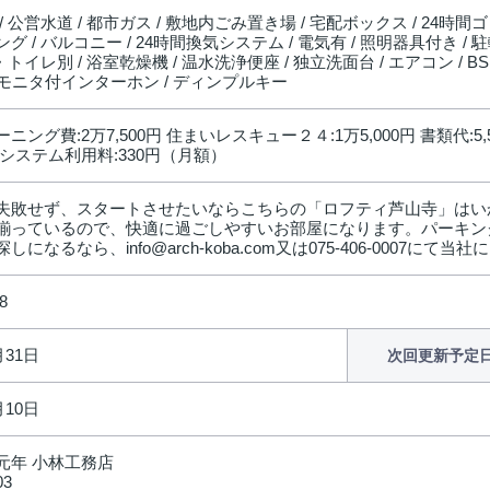
/ 公営水道 / 都市ガス / 敷地内ごみ置き場 / 宅配ボックス / 24時間ゴ
グ / バルコニー / 24時間換気システム / 電気有 / 照明器具付き / 
ス・トイレ別 / 浴室乾燥機 / 温水洗浄便座 / 独立洗面台 / エアコン / 
TVモニタ付インターホン / ディンプルキー
ニング費:2万7,500円 住まいレスキュー２４:1万5,000円 書類代:5,
システム利用料:330円（月額）
失敗せず、スタートさせたいならこちらの「ロフティ芦山寺」はい
揃っているので、快適に過ごしやすいお部屋になります。パーキン
しになるなら、info@arch-koba.com又は075-406-0007に
8
月31日
次回更新予定
月10日
元年 小林工務店
03