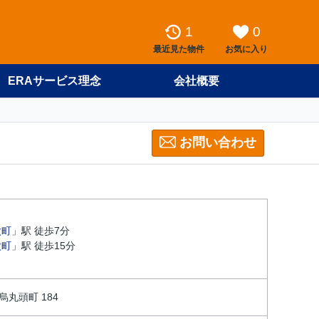
1
0
最近見た物件
お気に入り
ERAサービス理念
会社概要
お問い合わせ
太町
」駅 徒歩7分
太町
」駅 徒歩15分
丸頭町 184