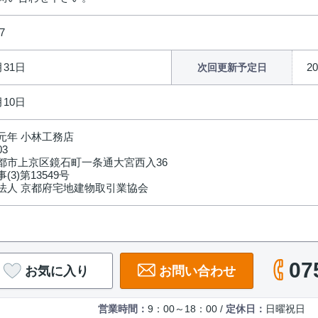
7
月31日
2
次回更新予定日
月10日
元年 小林工務店
03
都市上京区鏡石町一条通大宮西入36
(3)第13549号
法人 京都府宅地建物取引業協会
07
お気に入り
お問い合わせ
営業時間：
9：00～18：00 /
定休日：
日曜祝日