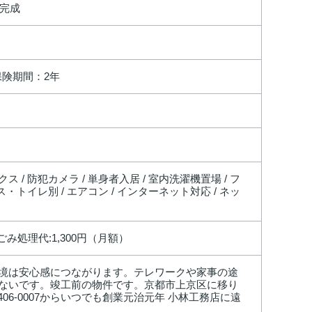
完成
保険期間：2年
ス / 防犯カメラ / 単身者入居 / 室内洗濯機置場 / フ
バス・トイレ別 / エアコン / インターネット対応 / ネッ
 ごみ処理代:1,300円（月額）
境は安心感につながります。テレワークや家事の途
ないです。竣工前の物件です。京都市上京区に移り
6-0007からいつでも創業元治元年 小林工務店に遠