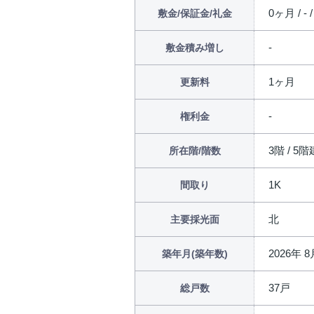
0ヶ月 / - 
敷金/保証金/礼金
敷金積み増し
1ヶ月
更新料
権利金
3階 / 5階
所在階/階数
1K
間取り
北
主要採光面
2026年 
築年月(築年数)
37戸
総戸数