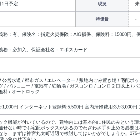
9月1日予定
未
現況
特優賃
義務：有、保険名：指定火災保険：AIG損保、保険料：15000円、
義務：必加入、保証会社名：エポスカード
/ 公営水道 / 都市ガス / エレベーター / 敷地内ごみ置き場 / 宅配ボック
 / バルコニー / 電気有 / 駐輪場 / ガスコンロ / コンロ２口以上 / 
料 / オートロック
万1,000円 インターネット登録料:5,500円 室内清掃費用:3万3,000円
ック機能が付いているので、建物内には基本的に住民のみという環
離せない時でも宅配ボックスがあるのでわざわざ手を止める必要は
なら、まずは神宮丸太町近辺で検討してはいかがでしょうか。075-40
問い合わせ下さい。