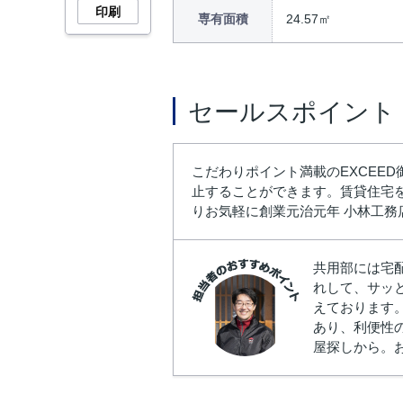
印刷
専有面積
24.57㎡
セールスポイント
こだわりポイント満載のEXCEE
止することができます。賃貸住宅を探
りお気軽に創業元治元年 小林工務
共用部には宅
れして、サッ
えております
あり、利便性
屋探しから。お問い