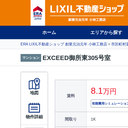
ホーム
エリアから探す
ERA LIXIL不動産ショップ 創業元治元年 小林工務店
市区町村
EXCEED御所東305号室
マンション
8.1
万円
地図
賃料
初期費用シミュレーショ
物件詳細
間取り
1K