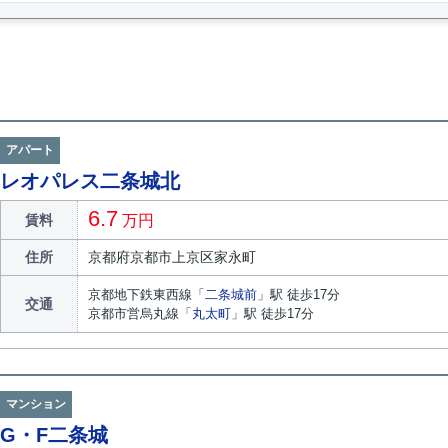
アパート
レオパレス二条城北
6.7
賃料
万円
住所
京都府
京都市上京区
家永町
京都地下鉄東西線
「
二条城前
」駅 徒歩17分
交通
京都市営烏丸線
「
丸太町
」駅 徒歩17分
マンション
G・F二条城