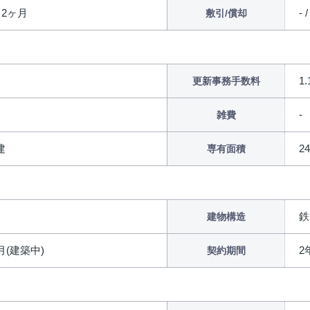
/ 2ヶ月
- /
敷引/償却
1
更新事務手数料
雑費
建
2
専有面積
鉄
建物構造
8月(建築中)
2
契約期間