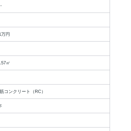
 -
.1万円
4.57㎡
筋コンクリート（RC）
年