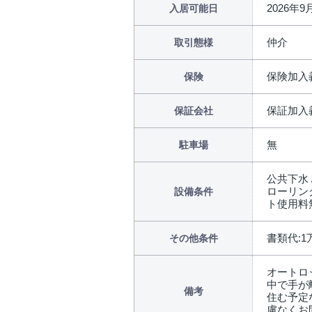
2026年
入居可能日
仲介
取引態様
保険加入
保険
保証加入
保証会社
無
駐車場
公共下水 
ローリング
設備条件
ト使用料無
書類代:1
その他条件
オートロ
中で手が
備考
住む予定
慮なくお