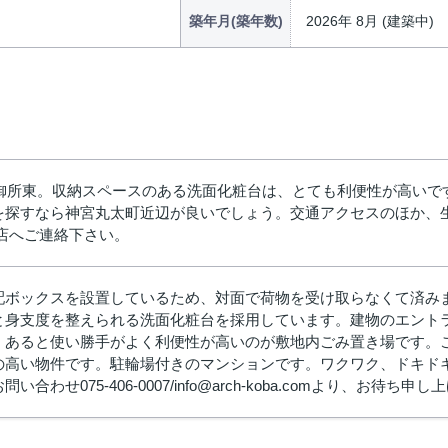
築年月(築年数)
2026年 8月 (建築中)
D御所東。収納スペースのある洗面化粧台は、とても利便性が高い
すなら神宮丸太町近辺が良いでしょう。交通アクセスのほか、生活に欠
店へご連絡下さい。
配ボックスを設置しているため、対面で荷物を受け取らなくて済み
と身支度を整えられる洗面化粧台を採用しています。建物のエント
。あると使い勝手がよく利便性が高いのが敷地内ごみ置き場です。
の高い物件です。駐輪場付きのマンションです。ワクワク、ドキド
合わせ075-406-0007/info@arch-koba.comより、お待ち申