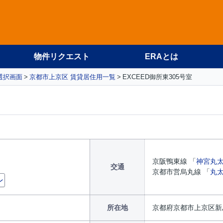
物件リクエスト
ERAとは
選択画面
京都市上京区 賃貸居住用一覧
EXCEED御所東305号室
京阪鴨東線 「
神宮丸
交通
京都市営烏丸線 「
丸
ン
所在地
京都府京都市上京区新烏