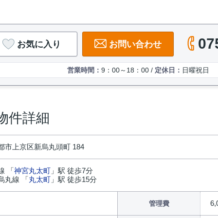
07
お気に入り
お問い合わせ
営業時間：
9：00～18：00 /
定休日：
日曜祝日
の物件詳細
都市上京区新烏丸頭町 184
線 「
神宮丸太町
」駅 徒歩7分
烏丸線 「
丸太町
」駅 徒歩15分
6
管理費