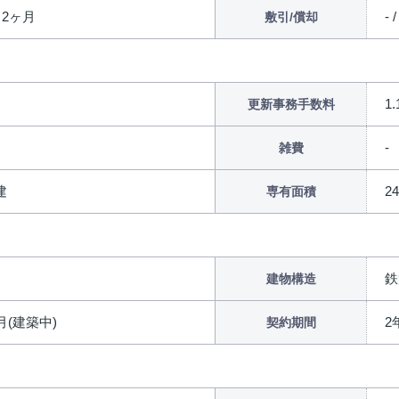
/ 2ヶ月
- /
敷引/償却
1
更新事務手数料
雑費
建
2
専有面積
鉄
建物構造
8月(建築中)
2
契約期間