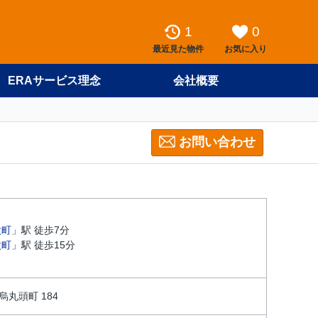
1
0
最近見た物件
お気に入り
ERAサービス理念
会社概要
お問い合わせ
太町
」駅 徒歩7分
太町
」駅 徒歩15分
丸頭町 184