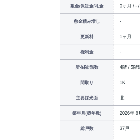
0ヶ月 / - 
敷金/保証金/礼金
敷金積み増し
1ヶ月
更新料
権利金
4階 / 5階
所在階/階数
1K
間取り
北
主要採光面
2026年 
築年月(築年数)
37戸
総戸数