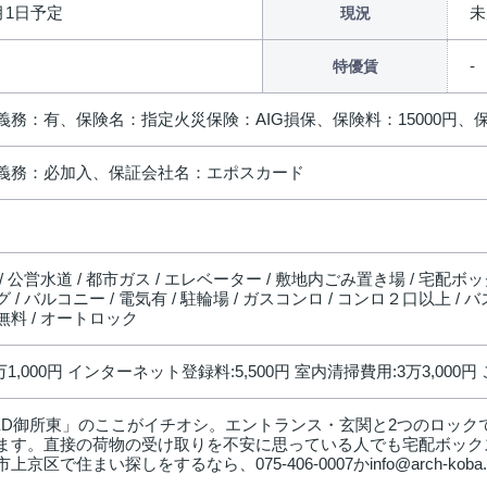
9月1日予定
未
現況
特優賃
義務：有、保険名：指定火災保険：AIG損保、保険料：15000円、
義務：必加入、保証会社名：エポスカード
/ 公営水道 / 都市ガス / エレベーター / 敷地内ごみ置き場 / 宅配ボック
 / バルコニー / 電気有 / 駐輪場 / ガスコンロ / コンロ２口以上 / 
料 / オートロック
万1,000円 インターネット登録料:5,500円 室内清掃費用:3万3,000円
EED御所東」のここがイチオシ。エントランス・玄関と2つのロッ
ます。直接の荷物の受け取りを不安に思っている人でも宅配ボック
上京区で住まい探しをするなら、075-406-0007かinfo@arch-