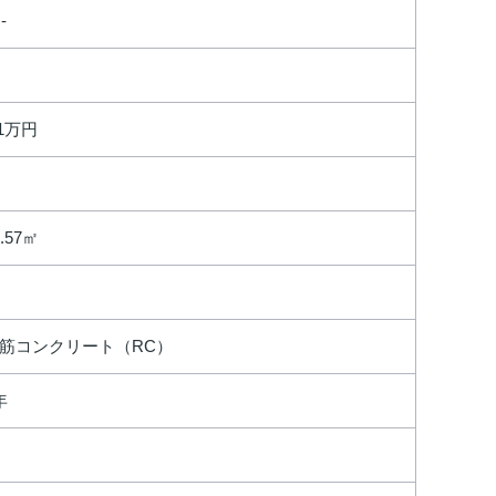
 -
.1万円
4.57㎡
筋コンクリート（RC）
年