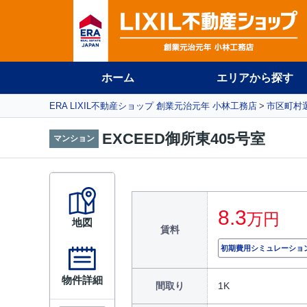
ホーム
エリアから探す
ERA LIXIL不動産ショップ 創業元治元年 小林工務店
市区町村
EXCEED御所東405号室
マンション
8.3
万円
地図
賃料
初期費用シミュレーショ
物件詳細
間取り
1K