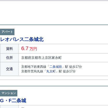
アパート
レオパレス二条城北
6.7
賃料
万円
住所
京都府
京都市上京区
家永町
京都地下鉄東西線
「
二条城前
」駅 徒歩17分
交通
京都市営烏丸線
「
丸太町
」駅 徒歩17分
マンション
G・F二条城