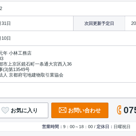
2
月31日
2
次回更新予定日
月10日
元年 小林工務店
03
都市上京区鏡石町一条通大宮西入36
(3)第13549号
法人 京都府宅地建物取引業協会
07
お気に入り
お問い合わせ
営業時間：
9：00～18：00 /
定休日：
日曜祝日