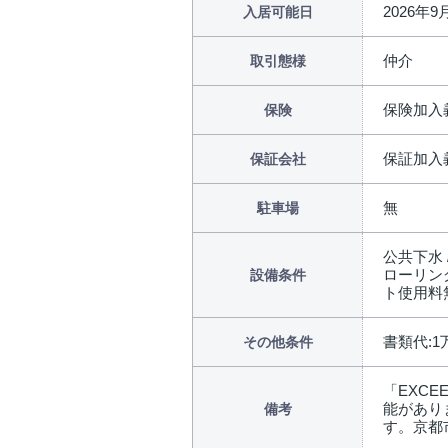
2026年
入居可能日
仲介
取引態様
保険加入
保険
保証加入
保証会社
無
駐車場
公共下水 
ローリング
設備条件
ト使用料無
書類代:1
その他条件
「EXC
能があり
備考
す。京都市