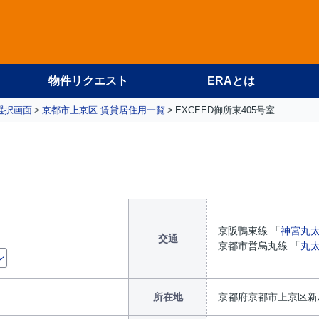
物件リクエスト
ERAとは
選択画面
京都市上京区 賃貸居住用一覧
EXCEED御所東405号室
京阪鴨東線 「
神宮丸
交通
京都市営烏丸線 「
丸
ン
所在地
京都府京都市上京区新烏