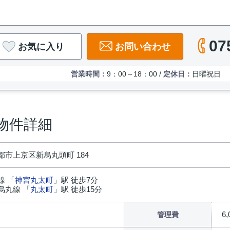
07
お気に入り
お問い合わせ
営業時間：
9：00～18：00 /
定休日：
日曜祝日
の物件詳細
都市上京区新烏丸頭町 184
線 「
神宮丸太町
」駅 徒歩7分
烏丸線 「
丸太町
」駅 徒歩15分
6
管理費