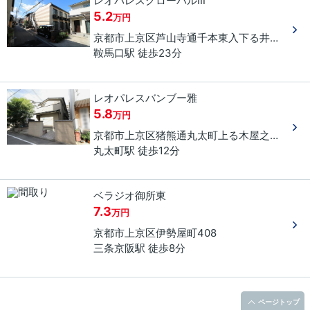
レオパレスグローバルⅢ
5.2
万円
京都市上京区
芦山寺通千本東入下る
井田町
９
鞍馬口駅 徒歩23分
レオパレスバンブー雅
5.8
万円
京都市上京区
猪熊通丸太町上る
木屋之町
４９
丸太町駅 徒歩12分
ベラジオ御所東
7.3
万円
京都市上京区
伊勢屋町
408
三条京阪駅 徒歩8分
ページトップ