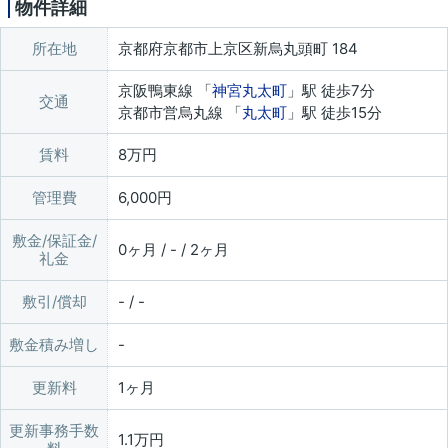
物件詳細
所在地
京都府京都市上京区新烏丸頭町 184
京阪鴨東線 「
神宮丸太町
」駅 徒歩7分
交通
京都市営烏丸線 「
丸太町
」駅 徒歩15分
賃料
8万円
管理費
6,000円
敷金/保証金/
0ヶ月 / - / 2ヶ月
礼金
敷引/償却
- / -
敷金積み増し
更新料
1ヶ月
更新事務手数
1.1万円