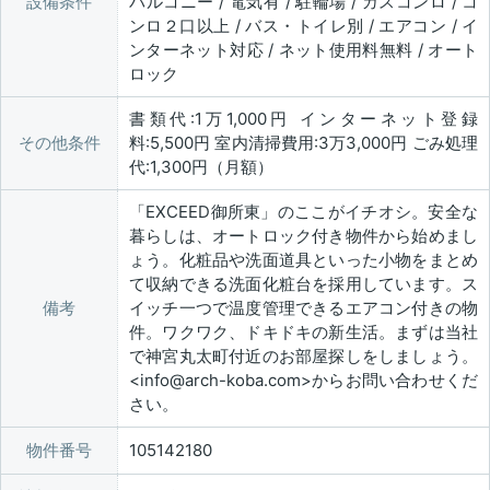
設備条件
バルコニー / 電気有 / 駐輪場 / ガスコンロ / コ
ンロ２口以上 / バス・トイレ別 / エアコン / イ
ンターネット対応 / ネット使用料無料 / オート
ロック
書類代:1万1,000円 インターネット登録
その他条件
料:5,500円 室内清掃費用:3万3,000円 ごみ処理
代:1,300円（月額）
「EXCEED御所東」のここがイチオシ。安全な
暮らしは、オートロック付き物件から始めまし
ょう。化粧品や洗面道具といった小物をまとめ
て収納できる洗面化粧台を採用しています。ス
備考
イッチ一つで温度管理できるエアコン付きの物
件。ワクワク、ドキドキの新生活。まずは当社
で神宮丸太町付近のお部屋探しをしましょう。
<info@arch-koba.com>からお問い合わせくだ
さい。
物件番号
105142180