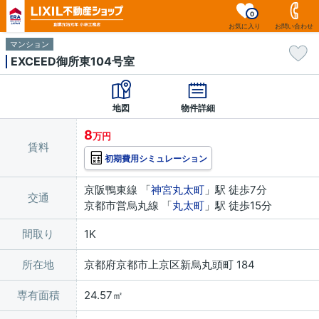
0
お気に入り
お問い合わせ
マンション
EXCEED御所東104号室
地図
物件詳細
8
万円
賃料
初期費用シミュレーション
京阪鴨東線 「
神宮丸太町
」駅 徒歩7分
交通
京都市営烏丸線 「
丸太町
」駅 徒歩15分
間取り
1K
所在地
京都府京都市上京区新烏丸頭町 184
専有面積
24.57㎡