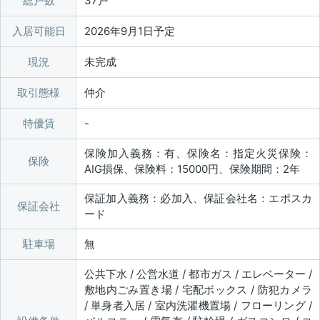
総戸数
37戸
入居可能日
2026年9月1日予定
現況
未完成
取引態様
仲介
特優賃
保険加入義務：有、保険名：指定火災保険：
保険
AIG損保、保険料：15000円、保険期間：2年
保証加入義務：必加入、保証会社名：エポスカ
保証会社
ード
駐車場
無
公共下水 / 公営水道 / 都市ガス / エレベーター /
敷地内ごみ置き場 / 宅配ボックス / 防犯カメラ
/ 単身者入居 / 室内洗濯機置場 / フローリング /