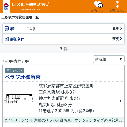
0
お気に入り
お問い合わせ
三条駅の賃貸居住用一覧
変更
駅
三条駅
変更
詳細条件
3
件
1～3件表示 /3件
マンション
ベラジオ御所東
京都府京都市上京区伊勢屋町
三条京阪駅 徒歩8分
神宮丸太町駅 徒歩2分
丸太町駅 徒歩8分
11階建 / 2002年 2月(築24年)
こだわりポイント満載のベラジオ御所東。マンションタイプのお部屋です。アクセスの良い徒歩8分の物件です。11階建てなので、住みやすい物件です。三条京阪周辺で住まい探しをするのであれば、創業元治元年 小林工務店にご依頼ください。