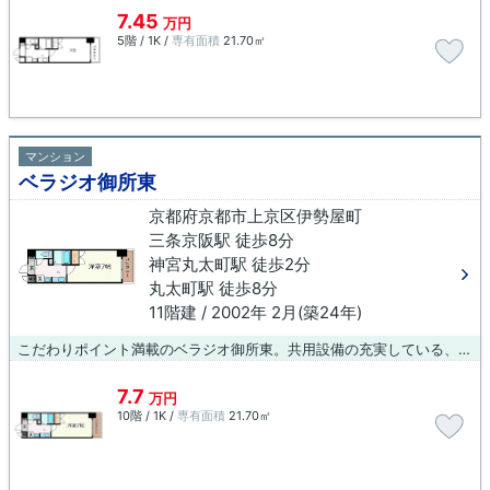
7.45
万円
5階 / 1K /
専有面積
21.70㎡
マンション
ベラジオ御所東
京都府京都市上京区伊勢屋町
三条京阪駅 徒歩8分
神宮丸太町駅 徒歩2分
丸太町駅 徒歩8分
11階建 / 2002年 2月(築24年)
こだわりポイント満載のベラジオ御所東。共用設備の充実している、楽しく生活できるマンションです。好評の駅近物件となっており、駅より徒歩8分に立地しています。当社では三条京阪駅近くの物件をご紹介可能です。info@arch-koba.comより創業元治元年 小林工務店までお問い合わせください。京都市上京区エリアで賃貸情報をお探しになるなら、ぜひ当社にお任せ下さい。快適な暮らしができるよう、しっかりとサポート致しますのでお気軽にご連絡下さい。
7.7
万円
10階 / 1K /
専有面積
21.70㎡